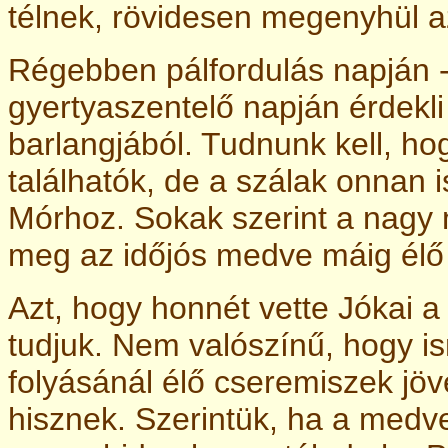
télnek, rövidesen megenyhül a
Régebben pálfordulás napján -
gyertyaszentelő napján érdekl
barlangjából. Tudnunk kell, h
találhatók, de a szálak onnan
Mórhoz. Sokak szerint a nagy
meg az időjós medve máig élő 
Azt, hogy honnét vette Jókai a
tudjuk. Nem valószínű, hogy i
folyásánál élő cseremiszek jöv
hisznek. Szerintük, ha a med