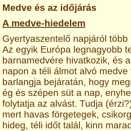
Medve és az időjárás
A medve-hiedelem
Gyertyaszentelő napjáról több 
Az egyik Európa legnagyobb t
barnamedvére hivatkozik, és az
napon a téli álmot alvó medve f
barlangja bejáratán, hogy megn
ég és szépen süt a nap, enyhe
folytatja az alvást. Tudja (érz
mert havas förgetegek, csikor
hideg, téli időt talál, kinn ma