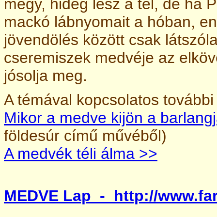
megy, hideg lesz a tél, de ha 
mackó lábnyomait a hóban, eny
jövendölés között csak látszól
cseremiszek medvéje az elköve
jósolja meg.
A témával kopcsolatos tovább
Mikor a medve kijön a barlang
földesúr című művéből)
A medvék téli álma >>
MEDVE Lap - http://www.fa