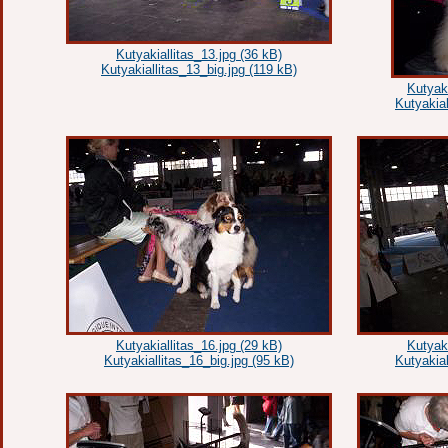
Kutyakiallitas_13.jpg (36 kB)
Kutyakiallitas_13_big.jpg (119 kB)
Kutyaki
Kutyakial
Kutyakiallitas_16.jpg (29 kB)
Kutyaki
Kutyakiallitas_16_big.jpg (95 kB)
Kutyakial