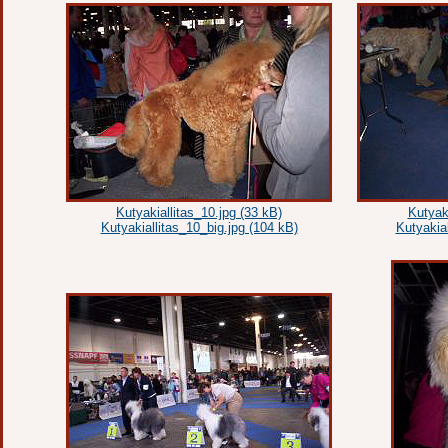
Kutyakiallitas_10.jpg (33 kB)
Kutyaki
Kutyakiallitas_10_big.jpg (104 kB)
Kutyakial