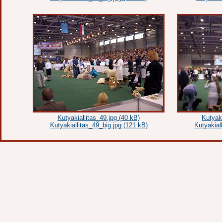
Kutyakiallitas_49.jpg (40 kB)
Kutyaki
Kutyakiallitas_49_big.jpg (121 kB)
Kutyakial