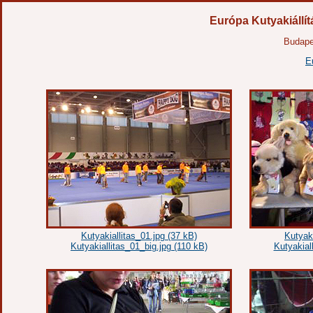
Európa Kutyakiáll
Budapes
E
Kutyakiallitas_01.jpg (37 kB)
Kutyaki
Kutyakiallitas_01_big.jpg (110 kB)
Kutyakial