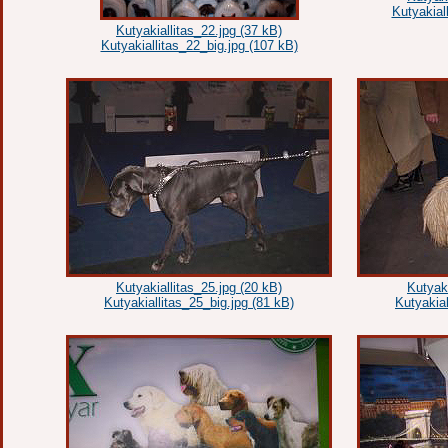
Kutyakial
Kutyakiallitas_22.jpg (37 kB)
Kutyakiallitas_22_big.jpg (107 kB)
Kutyakiallitas_25.jpg (20 kB)
Kutyaki
Kutyakiallitas_25_big.jpg (81 kB)
Kutyakial