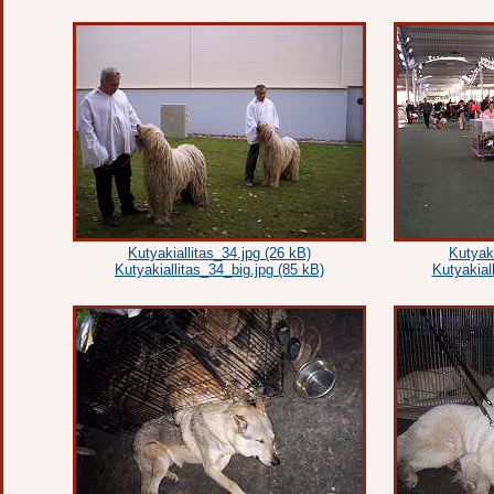
Kutyakiallitas_34.jpg (26 kB)
Kutyaki
Kutyakiallitas_34_big.jpg (85 kB)
Kutyakial