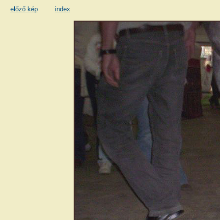
előző kép
index