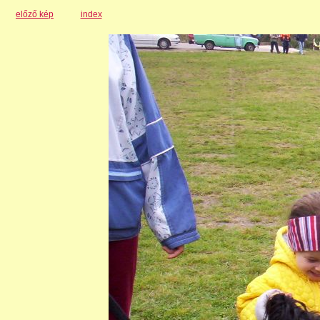
előző kép
index