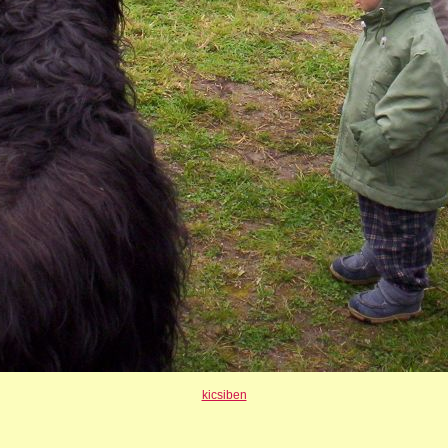
kicsiben