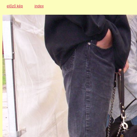
előző kép
index