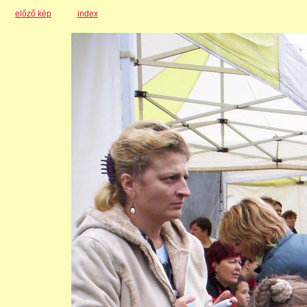
előző kép
index