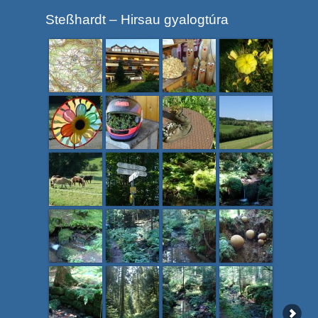
Steßhardt – Hirsau gyalogtúra