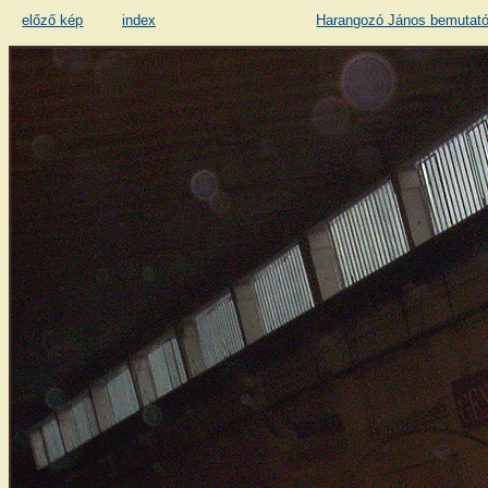
előző kép
index
Harangozó János bemutató