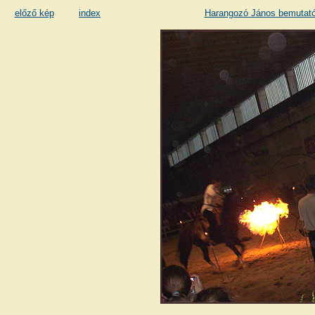
előző kép
index
Harangozó János bemutató