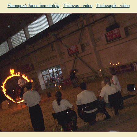
Harangozó János bemutatója
Tűzlovas - video
Tűzlovagok - video