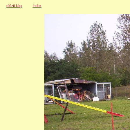
előző kép
index