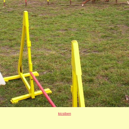
kicsiben