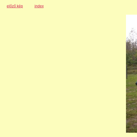
előző kép
index