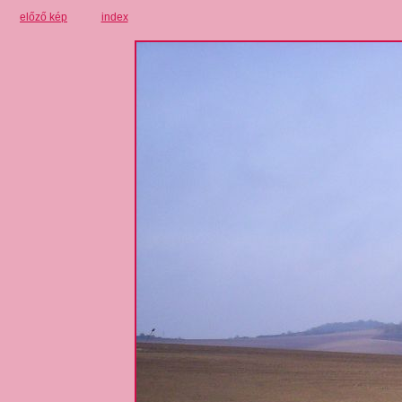
előző kép
index