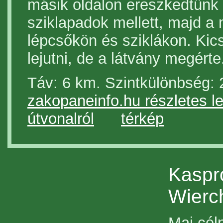
másik oldalon ereszkedtünk 
sziklapadok mellett, majd a
lépcsőkön és sziklákon. Kics
lejutni, de a látvány megérte
Táv: 6 km. Szintkülönbsé
zakopaneinfo.hu részletes le
útvonalról
térkép
Kaspr
Wierc
Mai cél