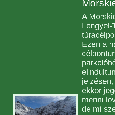
Morski
A Morski
Lengyel-
túracélpo
Ezen a na
célpontu
parkolób
elindultu
jelzésen,
ekkor jeg
menni lov
de mi sze