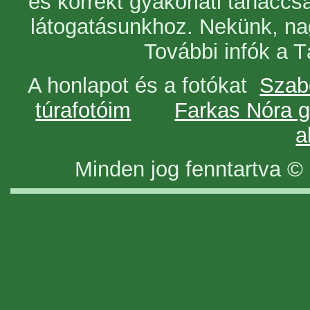
és korrekt gyakorlati tanáccs
látogatásunkhoz. Nekünk, na
További infók a T
A honlapot és a fotókat
Szab
túrafotóim
Farkas Nóra gr
a
Minden jog fenntartva ©