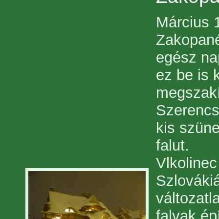
Március 
Zakopanéb
egész na
ez be is 
megszakí
Szerencs
kis szüne
falut.
Vlkoline
Szlovákiá
változatl
falvak ép