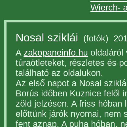
Wierch- 
Nosal sziklái
(fotók) 201
A
zakopaneinfo.hu
oldaláról 
túraötleteket, részletes és p
található az oldalukon.
Az első napot a Nosal sziklá
Borús időben Kuznice felől i
zöld jelzésen. A friss hóban 
előttünk járók nyomai, nem 
fent aznap. A puha hóban, n