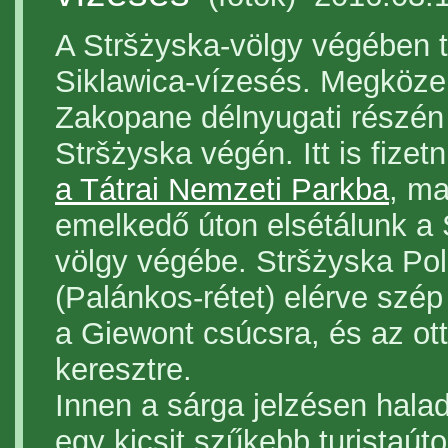
A Stršżyska-völgy végében t
Siklawica-vízesés. Megközel
Zakopane délnyugati részén 
Stršżyska végén. Itt is fizetn
a Tátrai Nemzeti Parkba
, m
emelkedő úton elsétálunk a 
völgy végébe. Stršżyska Po
(Palánkos-rétet) elérve szép 
a Giewont csúcsra, és az ott
keresztre.
Innen a sárga jelzésen hala
egy kicsit szűkebb turistaút