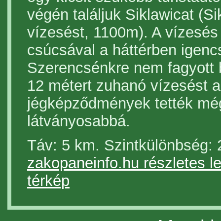
végén találjuk Siklawicat (Si
vízesést, 1100m). A vízesés
csúcsával a háttérben igencs
Szerencsénkre nem fagyott b
12 métert zuhanó vízesést a
jégképződmények tették mé
látványosabbá.
Táv: 5 km. Szintkülönbsé
zakopaneinfo.hu részletes l
térkép