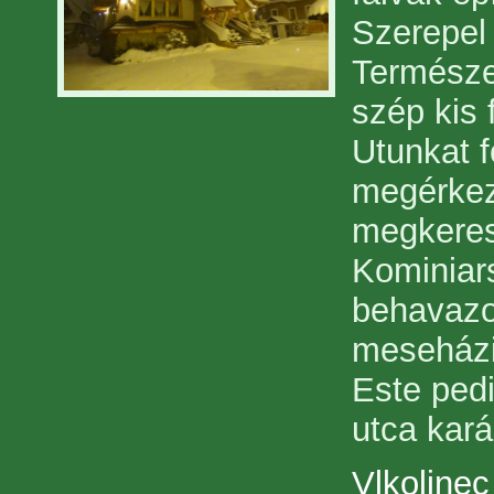
Szerepel
Természet
szép kis 
Utunkat f
megérkez
megkeres
Kominiars
behavazot
meseházi
Este pedi
utca kará
Vlkolinec