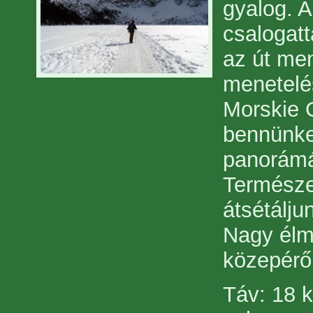
gyalog. A
csalogat
az út men
menetelé
Morskie O
bennünke
panorámáj
Természe
átsétálju
Nagy élmé
közepéről
Táv: 18 