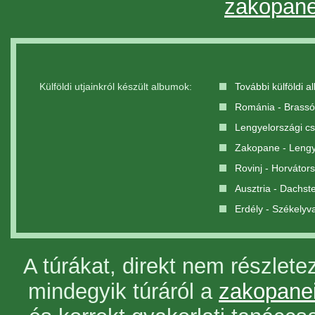
zakopanei
Külföldi utjainkról készült albumok:
További külföldi 
Románia - Brassó
Lengyelországi c
Zakopane - Lengy
Rovinj - Horvátor
Ausztria - Dachst
Erdély - Székelyv
A túrákat, direkt nem részlete
mindegyik túráról a
zakopanei