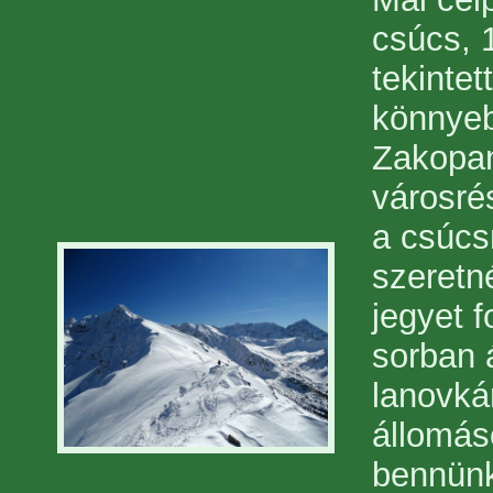
csúcs, 
tekinte
könnyeb
Zakopan
városré
a csúcs
szeretné
jegyet f
sorban á
lanovká
állomás
bennünk