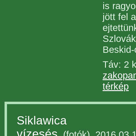
is ragyo
jött fel
ejtettü
Szlovák
Beskid-
Táv: 2
zakopan
térkép
Siklawica
vízesés
(fotók) 2016.03.1