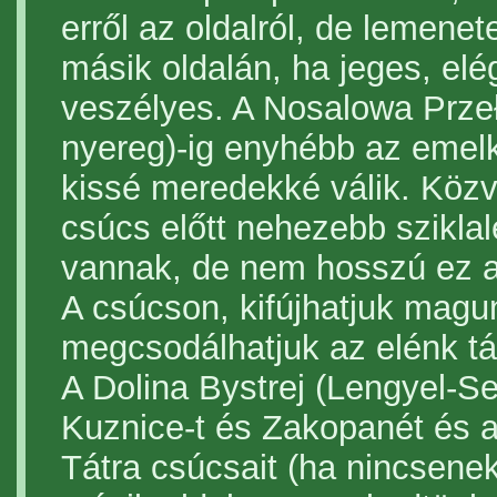
erről az oldalról, de lemenet
másik oldalán, ha jeges, el
veszélyes. A Nosalowa Przeł
nyereg)-ig enyhébb az emel
kissé meredekké válik. Közv
csúcs előtt nehezebb sziklal
vannak, de nem hosszú ez a
A csúcson, kifújhatjuk magu
megcsodálhatjuk az elénk tár
A Dolina Bystrej (Lengyel-Se
Kuznice-t és Zakopanét és a
Tátra csúcsait (ha nincsenek