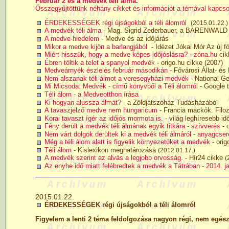
Február 2 és a medvék téli álma.
Összegyűjtöttünk néhány cikket és információt a témával kapcso
ÉRDEKESSÉGEK régi újságokból a téli álomról
(2015.01.22.)
A medvék téli álma
- Mag. Sigrid Zederbauer, a BÄRENWALD In
A medve-hiedelem
- Medve és az időjárás
Mikor a medve kijön a barlangjából
- Idézet Jókai Mór Az új 
Miért hisszük, hogy a medve képes időjóslásra?
-
zóna.hu
cik
Ébren töltik a telet a spanyol medvék
- origo.hu cikke (2007)
Medveárnyék észlelés február másodikán
- Fővárosi Állat- és
Nem alszanak téli álmot a veresegyházi medvék
- National Ge
Mi Micsoda: Medvék - című könyvből a Téli álomról
- Google t
Téli álom - a Medveotthon írása
Ki hogyan alussza álmát?
- a Zöldjátszóház Tudásházából
A tavaszjelző medve nem hungaricum
- Francia mackók. Filoz
Korai tavaszt ígér az időjós mormota is.
- világ leghíresebb i
Fény derült a medvék téli álmának egyik titkára - szívverés
- 
Nem várt dolgok derültek ki a medvék téli álmáról - anyagcser
Még a téli álom alatt is figyelik környezetüket a medvék
- orig
Téli álom
- Kislexikon meghatározása
(2012.01.17.)
A medvék szerint az alvás a legjobb orvosság.
- Hír24 cikke
(
Az enyhe idő miatt felébredtek a medvék a Tátrában - 2014. j
2015.01.22.
ÉRDEKESSÉGEK régi újságokból a téli álomról
Figyelem a lenti 2 téma feldolgozása nagyon régi, nem egés