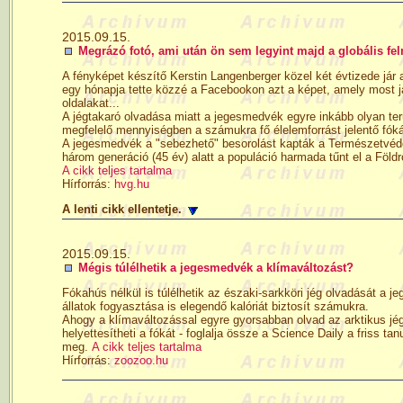
2015.09.15.
Megrázó fotó, ami után ön sem legyint majd a globális fe
A fényképet készítő Kerstin Langenberger közel két évtizede jár 
egy hónapja tette közzé a Facebookon azt a képet, amely most j
oldalakat...
A jégtakaró olvadása miatt a jegesmedvék egyre inkább olyan ter
megfelelő mennyiségben a számukra fő élelemforrást jelentő fók
A jegesmedvék a "sebezhető" besorolást kapták a Természetvéd
három generáció (45 év) alatt a populáció harmada tűnt el a Földrő
A cikk teljes tartalma
Hírforrás:
hvg.hu
A lenti cikk ellentetje.
2015.09.15.
Mégis túlélhetik a jegesmedvék a klímaváltozást?
Fókahús nélkül is túlélhetik az északi-sarkköri jég olvadását a j
állatok fogyasztása is elegendő kalóriát biztosít számukra.
Ahogy a klímaváltozással egyre gyorsabban olvad az arktikus jég
helyettesítheti a fókát - foglalja össze a Science Daily a friss
meg.
A cikk teljes tartalma
Hírforrás:
zoozoo.hu