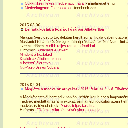
Cukkinikrémleves medvehagymával
- mindmegette.hu
Medvehagyma Facebookon
- facebook.com
2015.03.06.
Bemutatkoztak a koalák Fővárosi Állatkertben
Március 5-én, csütörtök délután került sor a "koala ősbemutatóra
Mostantól tehát a közönség is láthatja Vobarát és Nur-Nuru-Bint a
szerinti időben.
A cikk teljes tartalma fotókkal
Hírforrás:
Budapesti Állatkert
Mindent a koalákról
Koalák az állatkertekben
A hosszú élet titka
Nur-Nuru-Bin és Vobara
2015.02.04.
Meglátta a medve az árnyékát - 2015. február 2. - A Főváros
A Mackófesztivál harmadik napján, hétfőn került sor a hagyomá
medvék meglátták az árnyékukat, ami a népi időjóslás szerint el
medvék is tévedhetnek.
A cikk teljes tartalma...
Hírforrás:
Fővárosi Állat- és Növénykert honlapja