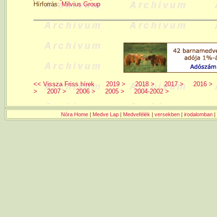
Hírforrás:
Milvius Group
<< Vissza Friss hírek
2019 >
2018 >
2017 >
2016 >
>
2007 >
2006 >
2005 >
2004-2002 >
Nóra Home
|
Medve Lap
|
Medvefélék
|
versekben
|
irodalomban
|