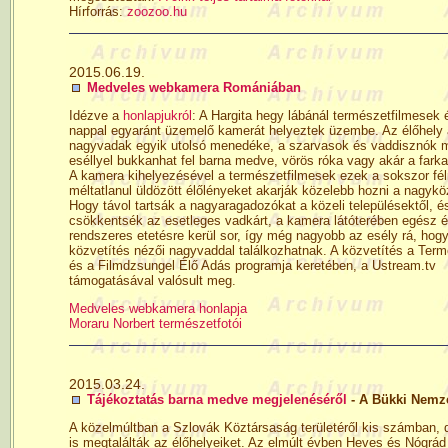
Hírforrás:
zoozoo.hu
2015.06.19.
Medveles webkamera Romániában
Idézve a
honlapjukról
: A Hargita hegy lábánál természetfilmesek é
nappal egyaránt üzemelő kamerát helyeztek üzembe. Az élőhely 
nagyvadak egyik utolsó menedéke, a szarvasok és vaddisznók me
eséllyel bukkanhat fel barna medve, vörös róka vagy akár a farka
A kamera kihelyezésével a természetfilmesek ezek a sokszor félr
méltatlanul üldözött élőlényeket akarják közelebb hozni a nagyk
Hogy távol tartsák a nagyaragadozókat a közeli településektől, é
csökkentsék az esetleges vadkárt, a kamera látóterében egész é
rendszeres etetésre kerül sor, így még nagyobb az esély rá, hogy
közvetítés nézői nagyvaddal találkozhatnak. A közvetítés a Term
és a Filmdzsungel Élő Adás programja keretében, a Ustream.tv
támogatásával valósult meg.
Medveles webkamera honlapja
Moraru Norbert természetfotói
2015.03.24.
Tájékoztatás barna medve megjelenéséről
- A Bükki Nemze
A közelmúltban a Szlovák Köztársaság területéről kis számban
is megtalálták az élőhelyeiket. Az elmúlt évben Heves és Nógrád