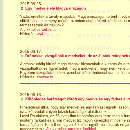
2015.08.25.
Egy medve élete Magyarországon
Vádat emeltek a tavaly májusban Magyarországon történt medvekil
elítélt bűncselekmény mögött azonban ritkán feltett kérdések is
természetnek és nekünk?
A cikk teljes tartalma
Hírforrás:
wwf.hu
2015.08.17.
Drónokkal vizsgálnák a medvéket, de az állatok rettegnek 
A drónok eddig kitűnő megoldásnak bizonyultak a kutatós és a 
vizsgálhatták és figyelhették meg a medvéket, hogy nem kellett
Egyetem vizsgálata szerint azonban káros hatással van az állat
Hírforrás:
zoozoo.hu
2015.08.13.
Különleges barátságot kötött egy medve és egy farkas a 
Hihetetlenül ritka, hogy egy medvét és egy farkast együtt lásso
ez a két vadállat ilyen közeli barátságot alakítson ki.
Lassi Rautiainen, az 56 éves finn fotográfus örökítette meg a fu
nőstény farkast és a hím medvét tíz napon keresztül minden éjsza
társaságában. Este 8 és hajnali 4 között együtt bóklásztak és j
megosztoztak.
A cikk teljes tartalma fotókkal