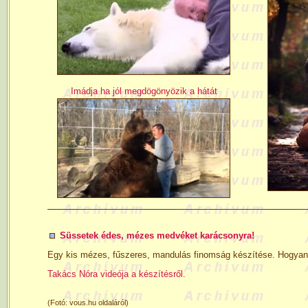
Imádja ha jól megdögönyözik a hátát
Süssetek édes, mézes medvéket karácsonyra!
Egy kis mézes, fűszeres, mandulás finomság készítése. Hogyan
Takács Nóra videója a készítésről.
(Fotó: vous.hu oldaláról)