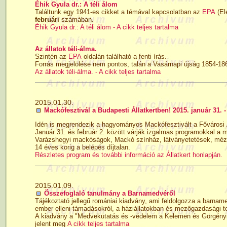
Éhik Gyula dr.: A téli álom
Találtunk egy 1941-es cikket a témával kapcsolatban az
EPA
(El
februári
számában.
Éhik Gyula dr.: A téli álom - A cikk teljes tartalma
Az állatok téli-álma.
Szintén az
EPA
oldalán található a fenti írás.
Forrás megjelölése nem pontos, talán a Vasárnapi újság 1854-18
Az állatok téli-álma. - A cikk teljes tartalma
2015.01.30.
Mackófesztivál a Budapesti Állatkertben! 2015. január 31. -
Idén is megrendezik a hagyományos Mackófesztivált a Fővárosi Á
Január 31. és február 2. között várják izgalmas programokkal a 
Varázshegyi mackóságok, Mackó színház, látványetetések, mézkó
14 éves korig a belépés díjtalan.
Részletes program és további információ az Állatkert honlapján.
2015.01.09.
Összefoglaló tanulmány a Barnamedvéről
Tájékoztató jellegű romániai kiadvány, ami feldolgozza a barname
ember elleni támadásokról, a háziállatokban és mezőgazdasági te
A kiadvány a "Medvekutatás és -védelem a Kelemen és Görgényi 
jelent meg
A cikk teljes tartalma