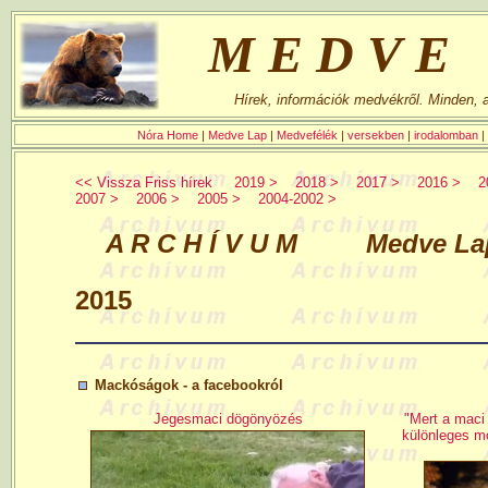
MEDVE
Hírek, információk medvékről. Minden,
Nóra Home
|
Medve Lap
|
Medvefélék
|
versekben
|
irodalomban
|
<< Vissza Friss hírek
2019 >
2018 >
2017 >
2016 >
2
2007 >
2006 >
2005 >
2004-2002 >
A R C H Í V U M Medve Lap h
2015
Mackóságok - a facebookról
Jegesmaci dögönyözés
"Mert a maci
különleges m