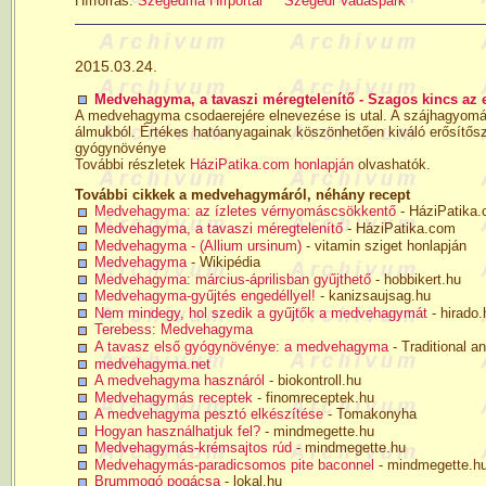
Hírforrás:
Szegedma Hírportál
Szegedi Vadaspark
2015.03.24.
Medvehagyma, a tavaszi méregtelenítő - Szagos kincs az
A medvehagyma csodaerejére elnevezése is utal. A szájhagyomány
álmukból. Értékes hatóanyagainak köszönhetően kiváló erősítősze
gyógynövénye
További részletek
HáziPatika.com honlapján
olvashatók.
További cikkek a medvehagymáról, néhány recept
Medvehagyma: az ízletes vérnyomáscsökkentő
- HáziPatika
Medvehagyma, a tavaszi méregtelenítő
- HáziPatika.com
Medvehagyma - (Allium ursinum)
- vitamin sziget honlapján
Medvehagyma
- Wikipédia
Medvehagyma: március-áprilisban gyűjthető
- hobbikert.hu
Medvehagyma-gyűjtés engedéllyel!
- kanizsaujsag.hu
Nem mindegy, hol szedik a gyűjtők a medvehagymát
- hirado.
Terebess: Medvehagyma
A tavasz első gyógynövénye: a medvehagyma
- Traditional an
medvehagyma.net
A medvehagyma hasznáról
- biokontroll.hu
Medvehagymás receptek
- finomreceptek.hu
A medvehagyma pesztó elkészítése
- Tomakonyha
Hogyan használhatjuk fel?
- mindmegette.hu
Medvehagymás-krémsajtos rúd
- mindmegette.hu
Medvehagymás-paradicsomos pite baconnel
- mindmegette.h
Brummogó pogácsa
- lokal.hu