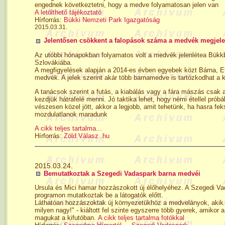
engednek következtetni, hogy a medve folyamatosan jelen van
A letölthető tájékoztató
Hírforrás:
Bükki Nemzeti Park Igazgatóság
2015.03.31.
Jelentősen csökkent a falopások száma a medvék megjel
Az utóbbi hónapokban folyamatos volt a medvék jelenlétea Bükkb
Szlovákiába.
A megfigyelések alapján a 2014-es évben egyebek közt Bárna, Et
medvék. A jelek szerint akár több barnamedve is tartózkodhat a 
A tanácsok szerint a futás, a kiabálás vagy a fára mászás csak 
kezdjük hátrafelé menni. Jó taktika lehet, hogy némi étellel prób
vészesen közel jött, akkor a legjobb, amit tehetünk, ha hasra fek
mozdulatlanok maradunk
A cikk teljes tartalma...
Hírforrás:
Zöld Válasz .hu
2015.03.24.
Bemutatkoztak a Szegedi Vadaspark barna medvéi
Ursula és Mici hamar hozzászokott új élőhelyéhez. A Szegedi V
programon mutatkoztak be a látogatók előtt.
Láthatóan hozzászoktak új környezetükhöz a medvelányok, akik tö
milyen nagy!" - kiáltott fel szinte egyszerre több gyerek, amiko
magukat a kifutóban.
A cikk teljes tartalma fotókkal