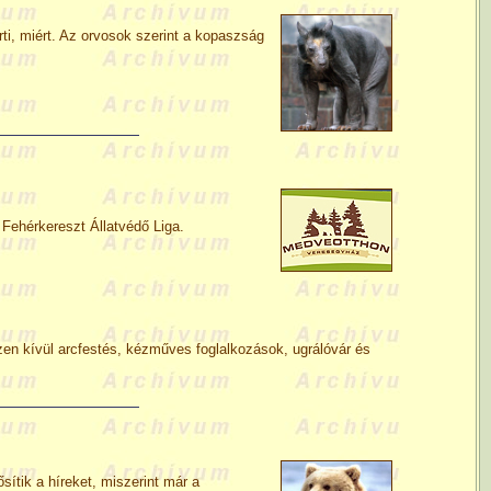
rti, miért. Az orvosok szerint a kopaszság
 Fehérkereszt Állatvédő Liga.
zen kívül arcfestés, kézműves foglalkozások, ugrálóvár és
ítik a híreket, miszerint már a