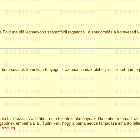
 Föld ma élő legnagyobb szárazföldi ragadozói. A zsugorodás a környezeti 
lis beruházások komolyan fenyegetik az óriáspandák élőhelyeit. Ez két-három 
aló találkozást. Az embert nem tekinti zsákmánynak. Ha emberre támad, azt
ződnek emberhalállal. Tudni kell, hogy a barnamedve támadása elhárító jell
s szöveg...