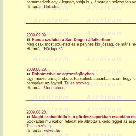
barnamedvék egyik legnagyobbja is kilátástalan helyzetben v
Hírforrás:
HírExtra
2009.09.09.
Panda született a San Diego-i állatkertben
Még csak most született ez a pelyhes kis jószág, de máris m
Hírforrás:
Női lapozó
2009.08.29.
Robotmedve az egészségügyben
Egy medveformájú robotot tesztelnek Japánban azért, hogy kid
betegeket az ágyból.
Teljes szöveg...
Hírforrás:
Orientpress
2009.08.28.
Magát szabadította ki a gördeszkaparkban csapdába es
Szokatlan munkaköri feladat elé állította a kedd reggel az 
Teljes szöveg...
Hírforrás:
velvet.hu