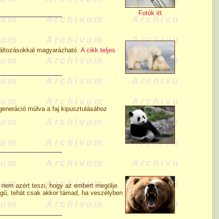
Fotók itt
változásokkal magyarázható.
A cikk teljes
generáció múlva a faj kipusztulásához
 nem azért teszi, hogy az embert megölje.
egű, tehát csak akkor támad, ha veszélyben