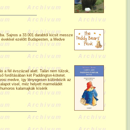
sba. Sajnos a 33.001 darabtól kicsit messze
t évekkel ezelőtt Budapesten, a Medve
 a fél évszázad alatt. Talán nem túlzok,
ső fordításában két Paddington-kötetet.
rosi medve, így lényegesen különbözik az
kalapot visel, méz helyett marmeládét
g humoros kalamajkák kísérik