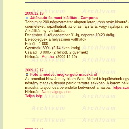
2009.12.19.
Játékautó és maci kiállítás - Campona
Több mint 200 négyzetméter alapterületen, több száz kisautó é
csemetéket, rajzolhatnak az óriási rajzfalra, vagy rajzlapra, 
A kiállítás nyitva tartása:
December 11-től december 31-ig, naponta 10-20 óráig
Belépőjegyek a helyszínen válthatók.
Felnőtt: 1 000.-
Gyermek: 800.- (2-14 éves korig)
Családi: 3 000.- (2 felnőtt, 2 gyermek)
Hírforrás:
Port.hu
(2009-12-19)
2009.12.17.
Fotó a medvét megkergető macskáról
Az amerikai New Jersey állam West Milford településének egyi
nőstény macska tizenöt percig tartotta sakkban. A karom nélkül
macska tulajdonosa berendelte kedvencét a házba.
Teljes szö
Hírforrás:
Nationalgographic
Teljes kép