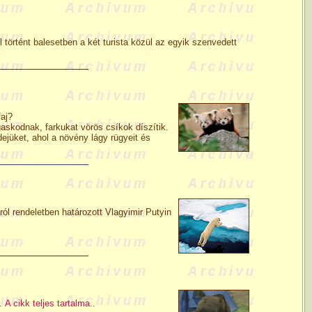
történt balesetben a két turista közül az egyik szenvedett
aj?
skodnak, farkukat vörös csíkok díszítik.
jüket, ahol a növény lágy rügyeit és
ól rendeletben határozott Vlagyimir Putyin
e.
A cikk teljes tartalma..