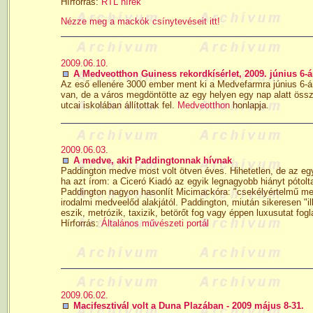
Hírforrás:
RTL hírek
Nézze meg a mackók csínytevéseit itt!
2009.06.10.
A Medveotthon Guiness rekordkísérlet, 2009. június 6-
Az eső ellenére 3000 ember ment ki a Medvefarmra június 6-án
van, de a város megdöntötte az egy helyen egy nap alatt öss
utcai iskolában állítottak fel.
Medveotthon
honlapja.
2009.06.03.
A medve, akit Paddingtonnak hívnak
Paddington medve most volt ötven éves. Hihetetlen, de az egy
ha azt írom: a Ciceró Kiadó az egyik legnagyobb hiányt pótol
Paddington nagyon hasonlít Micimackóra: "csekélyértelmű me
irodalmi medveelőd alakjától. Paddington, miután sikeresen "i
eszik, metrózik, taxizik, betörőt fog vagy éppen luxusutat fo
Hírforrás:
Általános művészeti portál
2009.06.02.
Macifesztivál volt a Duna Plazában - 2009 május 8-31.