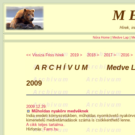
M
Hírek, i
Nóra Home
|
Medve Lap
|
Me
<< Vissza Friss hírek
2019 >
2018 >
2017 >
2016 >
A R C H Í V U M Medve Lap 
2009
2009.12.29.
Műholdas nyakörv medvéknek
India eredeti környezetükben, műholdas nyomkövető nyakörvek
kimenetelű medvetámadások száma is csökkenthető lenne.
A cikk teljes tartalma..
Hírforrás:
Farm.hu