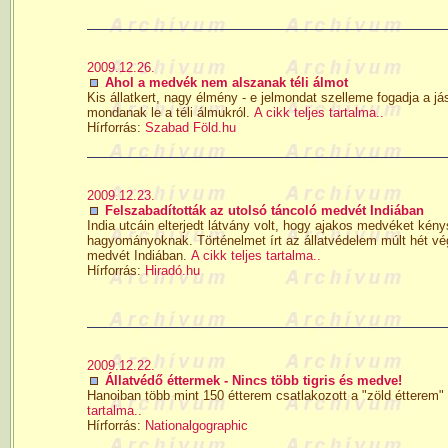
2009.12.26.
Ahol a medvék nem alszanak téli álmot
Kis állatkert, nagy élmény - e jelmondat szelleme fogadja a j
mondanak le a téli álmukról.
A cikk teljes tartalma..
Hírforrás:
Szabad Föld.hu
2009.12.23.
Felszabadították az utolsó táncoló medvét Indiában
India utcáin elterjedt látvány volt, hogy ajakos medvéket kén
hagyományoknak. Történelmet írt az állatvédelem múlt hét vég
medvét Indiában.
A cikk teljes tartalma..
Hírforrás:
Hiradó.hu
2009.12.22.
Állatvédő éttermek - Nincs több tigris és medve!
Hanoiban több mint 150 étterem csatlakozott a "zöld étterem"
tartalma..
Hírforrás:
Nationalgographic