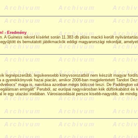
án! - Eredmény
. A Guiness rekord kísérlet során 11.383 db plüss mackó került nyilvántartá
zegyűjtött és bemutatott játékmackók eddigi magyarországi rekordját, amelye
ik legnépszerűbb, legsikeresebb könyvsorozatból nem készült magyar fordítás
ta a gyerekkönyvek hazai piacán, amikor 2008-ban megjelentetett Tandori Dez
dvebocs" maga is, naivitása azonban mégis bölccsé teszi. De Paddington vá
llegálánsan emirgált" Peruból, az európai nagyvárosban kék düftinkabátot és 
glal le egy utazási irodában. Városiasodását persze kisebb-nagyobb, de mindi