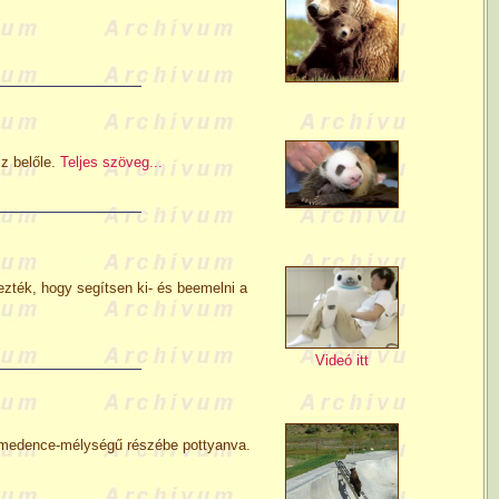
z belőle.
Teljes szöveg...
zték, hogy segítsen ki- és beemelni a
Videó itt
ya medence-mélységű részébe pottyanva.