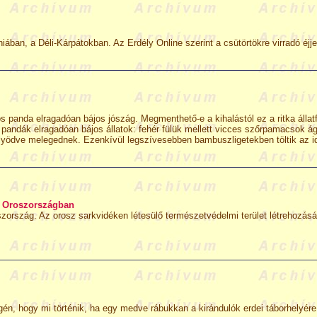
an, a Déli-Kárpátokban. Az Erdély Online szerint a csütörtökre virradó éjjel 
 panda elragadóan bájos jószág. Megmenthető-e a kihalástól ez a ritka állatf
ndák elragadóan bájos állatok: fehér fülük mellett vicces szőrpamacsok ága
lyödve melegednek. Ezenkívül legszívesebben bambuszligetekben töltik az ide
l Oroszországban
zország. Az orosz sarkvidéken létesülő természetvédelmi terület létrehozásár
tvégén, hogy mi történik, ha egy medve rábukkan a kirándulók erdei táborhelyér