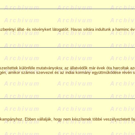
ászberényi állat- és növénykert látogatóit. Havas sétára indultunk a harminc 
yszerítettek különféle mutatványokra; az állatvédők már évek óta harcoltak a
én, amikor számos szervezet és az indiai kormány együttműködése révén sike
 kampányhoz. Ebben vállalják, hogy nem készítenek többé veszélyeztetett faj