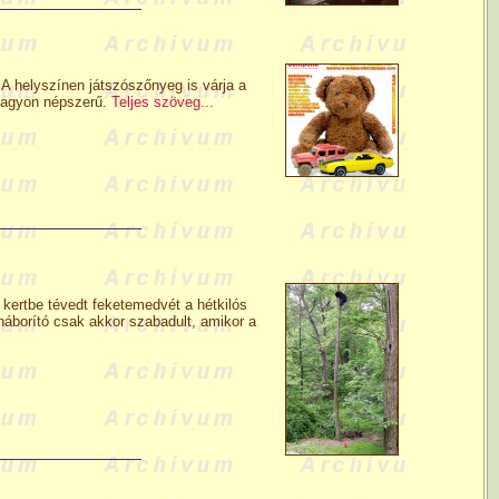
 A helyszínen játszószőnyeg is várja a
t nagyon népszerű.
Teljes szöveg...
kertbe tévedt feketemedvét a hétkilós
kháborító csak akkor szabadult, amikor a