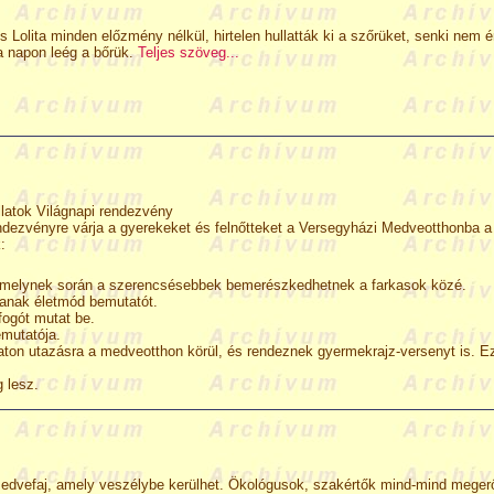
s Lolita minden előzmény nélkül, hirtelen hullatták ki a szőrüket, senki nem é
 a napon leég a bőrük.
Teljes szöveg...
latok Világnapi rendezvény
endezvényre várja a gyerekeket és felnőtteket a Versegyházi Medveotthonba a
:
tart, melynek során a szerencsésebbek bemerészkedhetnek a farkasok közé.
tanak életmód bemutatót.
fogót mutat be.
mutatója.
aton utazásra a medveotthon körül, és rendeznek gyermekrajz-versenyt is. E
 lesz.
edvefaj, amely veszélybe kerülhet. Ökológusok, szakértők mind-mind megerős