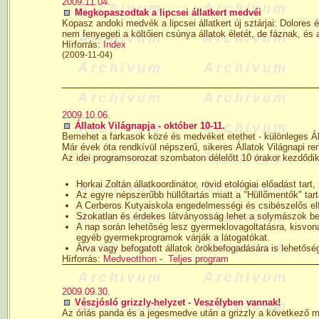
2009.11.04.
Megkopaszodtak a lipcsei állatkert medvéi
Kopasz andoki medvék a lipcsei állatkert új sztárjai: Dolores é
nem fenyegeti a költőien csúnya állatok életét, de fáznak, és
Hírforrás:
Index
(2009-11-04)
2009.10.06.
Állatok Világnapja - október 10-11.
Bemehet a farkasok közé és medvéket etethet - különleges Ál
Már évek óta rendkívül népszerű, sikeres Állatok Világnapi r
Az idei programsorozat szombaton délelőtt 10 órakor kezdődik
Horkai Zoltán állatkoordinátor, rövid etológiai előadást 
Az egyre népszerűbb hüllőtartás miatt a "Hüllőmentők" tar
A Cerberos Kutyaiskola engedelmességi és csibészelős el
Szokatlan és érdekes látványosság lehet a solymászok be
A nap során lehetőség lesz gyermeklovagoltatásra, kisvon
egyéb gyermekprogramok várják a látogatókat.
Árva vagy befogatott állatok örökbefogadására is lehetőség
Hírforrás:
Medveotthon
-
Teljes program
2009.09.30.
Vészjósló grizzly-helyzet - Veszélyben vannak!
Az óriás panda és a jegesmedve után a grizzly a következő m