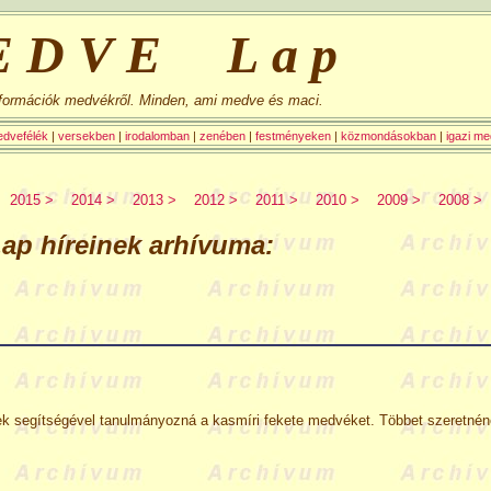
EDVE Lap
nformációk medvékről. Minden, ami medve és maci.
dvefélék
|
versekben
|
irodalomban
|
zenében
|
festményeken
|
közmondásokban
|
igazi m
2015 >
2014 >
2013 >
2012 >
2011 >
2010 >
2009 >
2008 >
híreinek arhívuma:
 segítségével tanulmányozná a kasmíri fekete medvéket. Többet szeretnének