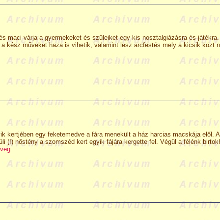
s maci várja a gyermekeket és szüleiket egy kis nosztalgiázásra és játékra.
és a kész műveket haza is vihetik, valamint lesz arcfestés mely a kicsik köz
k kertjében egy feketemedve a fára menekült a ház harcias macskája elől. A 
i (!) nőstény a szomszéd kert egyik fájára kergette fel. Végül a félénk birto
veg...