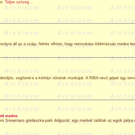
an.
Teljes szöveg...
osolyra áll az a szája. Nehéz elhinni, hogy nemsokára többmázsás medve les
erüljön, segítené-e a kórházi nővérek munkáját. A RIBA nevű gépet úgy terve
ett medve
aspeni Snowmass gördeszka-park dolgozóit: egy medvét találtak az egyik pál