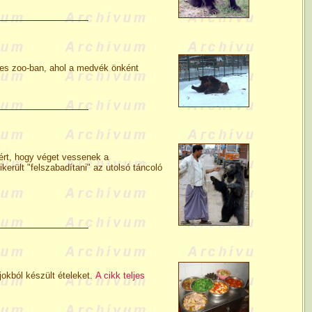
éves zoo-ban, ahol a medvék önként
zért, hogy véget vessenek a
rült "felszabadítani" az utolsó táncoló
okból készült ételeket.
A cikk teljes