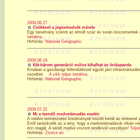
2009.08.27.
Csökkent a jegesmedvék mérete
Egy tanulmány szerint az elmúlt száz év során összementek a
tartalma..
Hírforrás:
National Geographic
2009.08.18.
Két-három generáció múlva kihalhat az óriáspanda
Kínában a gazdasági fellendüléssel együtt járó infrastrukturá
vezethet.
A cikk teljes tartalma..
Hírforrás:
National Geographic
2009.07.22.
Mi a teendő medvetámadás esetén
A medve természetes körülmények között kerüli az emberrel v
Erről tanúskodik az a tény, hogy a medvetámadások ritkán vég
érzi magát. A sérült medve viszont rendkívül veszélyes!
Telje
Hírforrás:
Zsorzs.eu