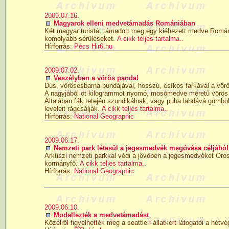
2009.07.16.
Magyarok elleni medvetámadás Romániában
Két magyar turistát támadott meg egy kiéhezett medve Romániáb
komolyabb sérüléseket.
A cikk teljes tartalma..
Hírforrás:
Pécs Hir6.hu
2009.07.02.
Veszélyben a vörös panda!
Dús, vörösesbarna bundájával, hosszú, csíkos farkával a vörös
A nagyjából öt kilogrammot nyomó, mosómedve méretű vörös pa
Általában fák tetején szundikálnak, vagy puha labdává gömbö
leveleit rágcsálják.
A cikk teljes tartalma..
Hírforrás:
National Geographic
2009.06.17.
Nemzeti park létesül a jegesmedvék megóvása céljábó
Arktiszi nemzeti parkkal védi a jövőben a jegesmedvéket Oros
kormányfő.
A cikk teljes tartalma..
Hírforrás:
National Geographic
2009.06.10.
Modellezték a medvetámadást
Közelről figyelhették meg a seattle-i állatkert látogatói a hé