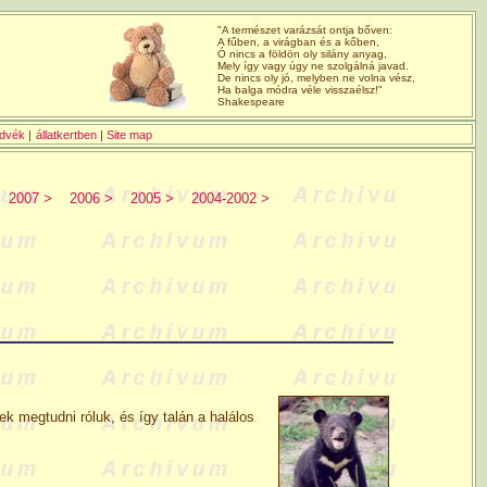
"A természet varázsát ontja bőven:
A fűben, a virágban és a kőben,
Ó nincs a földön oly silány anyag,
Mely így vagy úgy ne szolgálná javad.
De nincs oly jó, melyben ne volna vész,
Ha balga módra véle visszaélsz!"
Shakespeare
edvék
|
állatkertben
|
Site map
2007 >
2006 >
2005 >
2004-2002 >
 megtudni róluk, és így talán a halálos