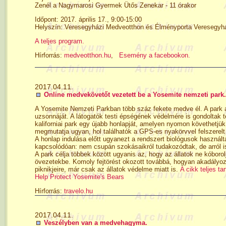
Zenél a Nagymarosi Gyermek Ütős Zenekar - 11 órakor
Időpont: 2017. április 17., 9:00-15:00
Helyszín: Veresegyházi Medveotthon és Élményporta Veresegyhá
A teljes program.
Hírforrás:
medveotthon.hu
,
Esemény a facebookon.
2017.04.11.
Online medvekövetőt vezetett be a Yosemite nemzeti park.
A Yosemite Nemzeti Parkban több száz fekete medve él. A park ala
uzsonnáját. A látogatók testi épségének védelmére is gondoltak te
kaliforniai park egy újabb honlapját, amelyen nyomon követhetj
megmutatja ugyan, hol találhatók a GPS-es nyakörvvel felszerelt á
A honlap indulása előtt ugyanezt a rendszert biológusok használ
kapcsolódóan: nem csupán szokásaikról tudakozódtak, de arról i
A park célja többek között ugyanis az, hogy az állatok ne kóborolj
övezetekbe. Komoly fejtörést okozott továbbá, hogyan akadály
piknikjeire, már csak az állatok védelme miatt is.
A cikk teljes ta
Help Protect Yosemite's Bears
Hírforrás:
travelo.hu
2017.04.11.
Veszélyben van a medvehagyma.