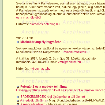
Svetlana és Yuriy Panteleenko, egy teljesen átlagos, orosz házasp
barátjuk. A két barát vadász volt, akiknél egy picike, alig háro
A Panteleenko házaspár ekkor meghozta élete döntését: majd ők b
házaspárnak gyakorlatilag sikerült a lehetetlen: szinte házi kedven
és a maci életéből
Hírforrás:
diamonds.cafeblog.hu
2017.01.30.
Mackóbarlang Nyíregyházán
Sok-sok mackóval, játékkal és nyereményekkel várják az érdekl
Művelődési Ház és Könyvtárban.
További részletek.
A kiállítás 2017. február 2. és május 31. között látogatható.
Információ: 42/504-490 Email:
vmh@t-online.hu
Hírforrás:
nyiregyhaza.hu
Február 2 és a medvék téli álma.
Összegyűjtöttünk néhány cikket és információt a témával kapcso
ÉRDEKESSÉGEK régi újságokból a téli álomról
A medvék téli álma
- Mag. Sigrid Zederbauer, a BÄRENWALD I
A medve-hiedelem
- Medve és az időjárás