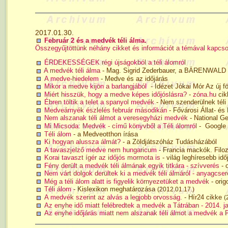
2017.01.30.
Február 2 és a medvék téli álma.
Összegyűjtöttünk néhány cikket és információt a témával kapcso
ÉRDEKESSÉGEK régi újságokból a téli álomról
A medvék téli álma
- Mag. Sigrid Zederbauer, a BÄRENWALD I
A medve-hiedelem
- Medve és az időjárás
Mikor a medve kijön a barlangjából
- Idézet Jókai Mór Az új 
Miért hisszük, hogy a medve képes időjóslásra?
-
zóna.hu
cik
Ébren töltik a telet a spanyol medvék
- Nem szenderülnek téli
Medveárnyék észlelés február másodikán
- Fővárosi Állat- és
Nem alszanak téli álmot a veresegyházi medvék
- National Ge
Mi Micsoda: Medvék - című könyvből a Téli álomról
- Google t
Téli álom
- a Medveotthon írása
Ki hogyan alussza álmát?
- a Zöldjátszóház Tudásházából
A tavaszjelző medve nem hungaricum
- Francia mackók. Filoz
Korai tavaszt ígér az időjós mormota is
- világ leghíresebb i
Fény derült a medvék téli álmának egyik titkára - szívverés
- 
Nem várt dolgok derültek ki a medvék téli álmáról - anyagcser
Még a téli álom alatt is figyelik környezetüket a medvék
- orig
Téli álom
- Kislexikon meghatározása
(2012.01.17.)
A medvék szerint az alvás a legjobb orvosság.
- Hír24 cikke
(
Az enyhe idő miatt felébredtek a medvék a Tátrában - 2014. j
Az enyhe időjárás miatt nem alszanak téli álmot a medvék a P