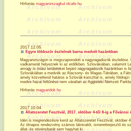
Hírforrás
magyarorszagkul.nlcafe.hu
2017.12.05.
Egyre többször észlelnek barna medvét hazánkban
Magyarországon is megszaporodott a nagyragadozók észlelése. E
vadkamerát helyeznek ki az erdőkben. Szlovákiában, valamint L
amúgy is óriási területeket bejáró nagyragadozók hazánkban is fe
Szlovákiá­ban a medvék az Alacsony- és Magas-Tátrában, a Fátr
amely közvetlenül határos a Szlovák-karszttal is, amely földrajzi
medve hazai feltűnése nem váratlan az Aggteleki Nemzeti Parkb
Hírforrás
magyaridok.hu
2017.10.04.
Állatszeretet Fesztivál, 2017. október 4-től 8-ig a Fővárosi
Idén is megrendezésre kerül az Állatszeretet Fesztivál, október 4
Az ötnapos rendezvény számos látnivalót, ismeretterjesztő és sz
állat- és növénybarát sem hagyhat ki.