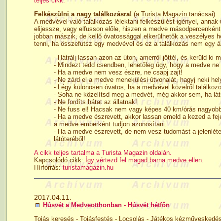
teljes cikk.
Felkészülni a nagy találkozásra!
(a Turista Magazin tanácsai)
A medvével való találkozás lélektani felkészülést igényel, annak
elijessze, vagy elfusson előle, hiszen a medve másodpercenként 
jobban mászik, de kellő óvatossággal elkerülhetők a veszélyes h
tenni, ha összefutsz egy medvével és ez a találkozás nem egy áll
- Hátrálj lassan azon az úton, amerről jöttél, és kerüld ki
- Mindezt tedd csendben, lehetőleg úgy, hogy a medve ne 
- Ha a medve nem vesz észre, ne csapj zajt!
- Ne zárd el a medve menekülési útvonalát, hagyj neki hel
- Légy különösen óvatos, ha a medvével közelről találkozo
- Soha ne közelítsd meg a medvét, még akkor sem, ha lát
- Ne fordíts hátat az állatnak!
- Ne fuss el! Hacsak nem vagy képes 40 km/órás nagyob
- Ha a medve észrevett, akkor lassan emeld a kezed a fejed
a medve emberként tudjon azonosítani.
- Ha a medve észrevett, de nem vesz tudomást a jelenléted
látóteréből!
A cikk teljes tartalma a Turista Magazin oldalán.
Kapcsolódó cikk:
Így vértezd fel magad barna medve ellen.
Hírforrás:
turistamagazin.hu
2017.04.11.
Húsvét a Medveotthonban - Húsvét hétfőn
Tojás keresés - Tojásfestés - Locsolás - Játékos kézműveskedés