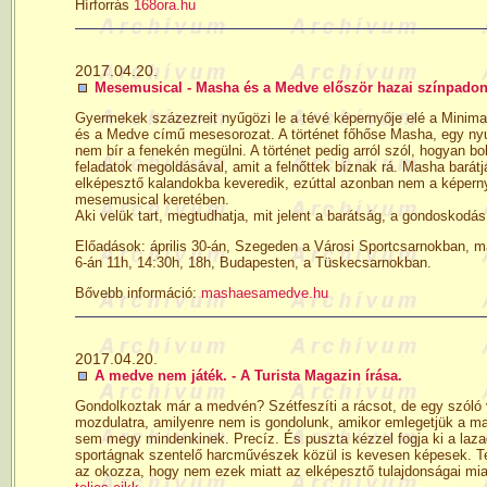
Hírforrás
168ora.hu
2017.04.20.
Mesemusical - Masha és a Medve először hazai színpado
Gyermekek százezreit nyűgözi le a tévé képernyője elé a Minimax
és a Medve című mesesorozat. A történet főhőse Masha, egy nyugh
nem bír a fenekén megülni. A történet pedig arról szól, hogyan bo
feladatok megoldásával, amit a felnőttek bíznak rá. Masha barátj
elképesztő kalandokba keveredik, ezúttal azonban nem a képerny
mesemusical keretében.
Aki velük tart, megtudhatja, mit jelent a barátság, a gondoskodá
Előadások: április 30-án, Szegeden a Városi Sportcsarnokban, 
6-án 11h, 14:30h, 18h, Budapesten, a Tüskecsarnokban.
Bővebb információ:
mashaesamedve.hu
2017.04.20.
A medve nem játék. - A Turista Magazin írása.
Gondolkoztak már a medvén? Szétfeszíti a rácsot, de egy szóló v
mozdulatra, amilyenre nem is gondolunk, amikor emlegetjük a m
sem megy mindenkinek. Precíz. És puszta kézzel fogja ki a laza
sportágnak szentelő harcművészek közül is kevesen képesek. Tehá
az okozza, hogy nem ezek miatt az elképesztő tulajdonságai mia