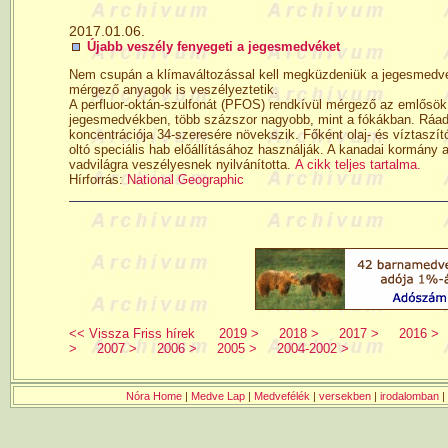
2017.01.06.
Újabb veszély fenyegeti a jegesmedvéket
Nem csupán a klímaváltozással kell megküzdeniük a jegesmedvék
mérgező anyagok is veszélyeztetik.
A perfluor-oktán-szulfonát (PFOS) rendkívül mérgező az emlősö
jegesmedvékben, több százszor nagyobb, mint a fókákban. Ráad
koncentrációja 34-szeresére növekszik. Főként olaj- és víztaszí
oltó speciális hab előállításához használják. A kanadai kormány 
vadvilágra veszélyesnek nyilvánította.
A cikk teljes tartalma.
Hírforrás:
National Geographic
<< Vissza Friss hírek
2019 >
2018 >
2017 >
2016 >
>
2007 >
2006 >
2005 >
2004-2002 >
Nóra Home
|
Medve Lap
|
Medvefélék
|
versekben
|
irodalomban
|