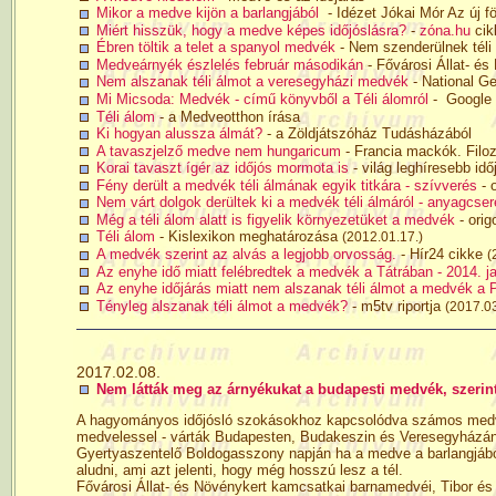
Mikor a medve kijön a barlangjából
- Idézet Jókai Mór Az új 
Miért hisszük, hogy a medve képes időjóslásra?
-
zóna.hu
cik
Ébren töltik a telet a spanyol medvék
- Nem szenderülnek téli
Medveárnyék észlelés február másodikán
- Fővárosi Állat- és
Nem alszanak téli álmot a veresegyházi medvék
- National Ge
Mi Micsoda: Medvék - című könyvből a Téli álomról
- Google t
Téli álom
- a Medveotthon írása
Ki hogyan alussza álmát?
- a Zöldjátszóház Tudásházából
A tavaszjelző medve nem hungaricum
- Francia mackók. Filoz
Korai tavaszt ígér az időjós mormota is
- világ leghíresebb i
Fény derült a medvék téli álmának egyik titkára - szívverés
- 
Nem várt dolgok derültek ki a medvék téli álmáról - anyagcser
Még a téli álom alatt is figyelik környezetüket a medvék
- orig
Téli álom
- Kislexikon meghatározása
(2012.01.17.)
A medvék szerint az alvás a legjobb orvosság.
- Hír24 cikke
(
Az enyhe idő miatt felébredtek a medvék a Tátrában - 2014. j
Az enyhe időjárás miatt nem alszanak téli álmot a medvék a P
Tényleg alszanak téli álmot a medvék?
- m5tv riportja
(2017.03
2017.02.08.
Nem látták meg az árnyékukat a budapesti medvék, szerint
A hagyományos időjósló szokásokhoz kapcsolódva számos medvé
medvelessel - várták Budapesten, Budakeszin és Veresegyházán a
Gyertyaszentelő Boldogasszony napján ha a medve a barlangjából
aludni, ami azt jelenti, hogy még hosszú lesz a tél.
Fővárosi Állat- és Növénykert kamcsatkai barnamedvéi, Tibor és