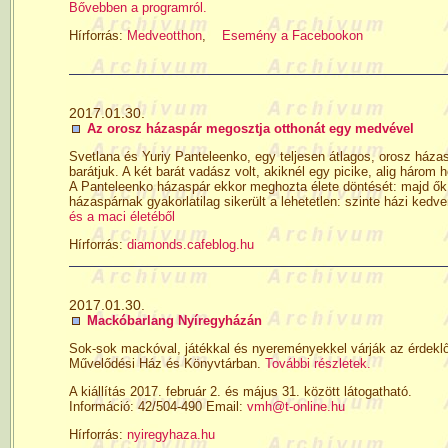
Bővebben a programról.
Hírforrás:
Medveotthon
,
Esemény a Facebookon
2017.01.30.
Az orosz házaspár megosztja otthonát egy medvével
Svetlana és Yuriy Panteleenko, egy teljesen átlagos, orosz házasp
barátjuk. A két barát vadász volt, akiknél egy picike, alig háro
A Panteleenko házaspár ekkor meghozta élete döntését: majd ők b
házaspárnak gyakorlatilag sikerült a lehetetlen: szinte házi kedven
és a maci életéből
Hírforrás:
diamonds.cafeblog.hu
2017.01.30.
Mackóbarlang Nyíregyházán
Sok-sok mackóval, játékkal és nyereményekkel várják az érdekl
Művelődési Ház és Könyvtárban.
További részletek.
A kiállítás 2017. február 2. és május 31. között látogatható.
Információ: 42/504-490 Email:
vmh@t-online.hu
Hírforrás:
nyiregyhaza.hu