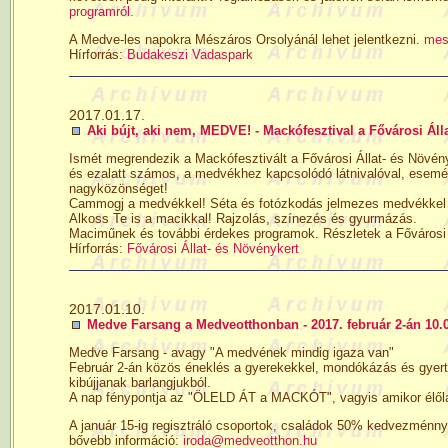
programról.
A Medve-les napokra Mészáros Orsolyánál lehet jelentkezni.
mes
Hírforrás:
Budakeszi Vadaspark
2017.01.17.
Aki bújt, aki nem, MEDVE! - Mackófesztival a Fővárosi Álla
Ismét megrendezik a Mackófesztivált a Fővárosi Állat- és Növényke
és ezalatt számos, a medvékhez kapcsolódó látnivalóval, esemén
nagyközönséget!
Cammogj a medvékkel! Séta és fotózkodás jelmezes medvékkel
Alkoss Te is a macikkal! Rajzolás, színezés és gyurmázás.
Maciműnek és további érdekes programok. Részletek a Fővárosi 
Hírforrás:
Fővárosi Állat- és Növénykert
2017.01.10.
Medve Farsang a Medveotthonban - 2017. február 2-án 10.0
Medve Farsang - avagy "A medvének mindig igaza van"
Február 2-án közös éneklés a gyerekekkel, mondókázás és gyert
kibújjanak barlangjukból.
A nap fénypontja az "ÖLELD ÁT a MACKÓT", vagyis amikor élőlá
A január 15-ig regisztráló csoportok, családok 50% kedvezménny
bővebb információ:
iroda@medveotthon.hu