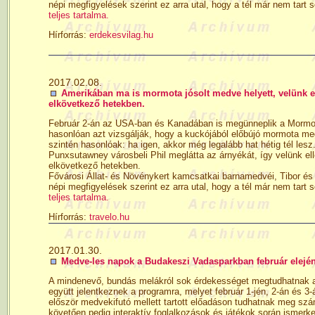
népi megfigyelések szerint ez arra utal, hogy a tél már nem tart
teljes tartalma.
Hírforrás:
erdekesvilag.hu
2017.02.08.
Amerikában ma is mormota jósolt medve helyett, velünk e
elkövetkező hetekben.
Február 2-án az USA-ban és Kanadában is megünneplik a Mormot
hasonlóan azt vizsgálják, hogy a kuckójából előbújó mormota me
szintén hasonlóak: ha igen, akkor még legalább hat hétig tél les
Punxsutawney városbeli Phil meglátta az árnyékát, így velünk e
elkövetkező hetekben.
Fővárosi Állat- és Növénykert kamcsatkai barnamedvéi, Tibor és
népi megfigyelések szerint ez arra utal, hogy a tél már nem tart
teljes tartalma.
Hírforrás:
travelo.hu
2017.01.30.
Medve-les napok a Budakeszi Vadasparkban február elejé
A mindenevő, bundás melákról sok érdekességet megtudhatnak az
együtt jelentkeznek a programra, melyet február 1-jén, 2-án és 
először medvekifutó mellett tartott előadáson tudhatnak meg sz
követően pedig interaktív foglalkozások és játékok során ismer