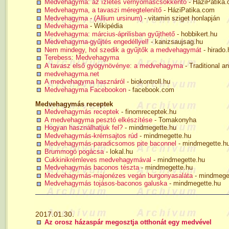
Medvehagyma: az ízletes vérnyomáscsökkentő
- HáziPatika
Medvehagyma, a tavaszi méregtelenítő
- HáziPatika.com
Medvehagyma - (Allium ursinum)
- vitamin sziget honlapján
Medvehagyma
- Wikipédia
Medvehagyma: március-áprilisban gyűjthető
- hobbikert.hu
Medvehagyma-gyűjtés engedéllyel!
- kanizsaujsag.hu
Nem mindegy, hol szedik a gyűjtők a medvehagymát
- hirado.
Terebess: Medvehagyma
A tavasz első gyógynövénye: a medvehagyma
- Traditional an
medvehagyma.net
A medvehagyma hasznáról
- biokontroll.hu
Medvehagyma Facebookon
- facebook.com
Medvehagymás receptek
Medvehagymás receptek
- finomreceptek.hu
A medvehagyma pesztó elkészítése
- Tomakonyha
Hogyan használhatjuk fel?
- mindmegette.hu
Medvehagymás-krémsajtos rúd
- mindmegette.hu
Medvehagymás-paradicsomos pite baconnel
- mindmegette.h
Brummogó pogácsa
- lokal.hu
Cukkinikrémleves medvehagymával
- mindmegette.hu
Medvehagymás baconos tészta
- mindmegette.hu
Medvehagymás-majonézes vegán burgonyasaláta
- mindmege
Medvehagymás tojásos-baconos galuska
- mindmegette.hu
2017.01.30.
Az orosz házaspár megosztja otthonát egy medvével