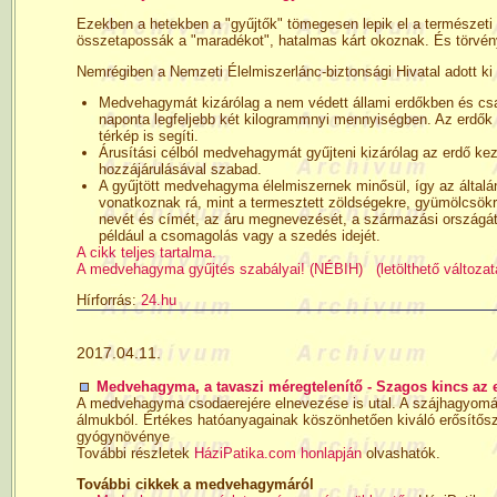
Ezekben a hetekben a "gyűjtők" tömegesen lepik el a természeti
összetapossák a "maradékot", hatalmas kárt okoznak. És törvén
Nemrégiben a Nemzeti Élelmiszerlánc-biztonsági Hivatal adott ki
Medvehagymát kizárólag a nem védett állami erdőkben és csak
naponta legfeljebb két kilogrammnyi mennyiségben. Az erdők t
térkép is segíti.
Árusítási célból medvehagymát gyűjteni kizárólag az erdő ke
hozzájárulásával szabad.
A gyűjtött medvehagyma élelmiszernek minősül, így az által
vonatkoznak rá, mint a termesztett zöldségekre, gyümölcsökre.
nevét és címét, az áru megnevezését, a származási országát 
például a csomagolás vagy a szedés idejét.
A cikk teljes tartalma.
A medvehagyma gyűjtés szabályai! (NÉBIH)
(letölthető változat
Hírforrás:
24.hu
2017.04.11.
Medvehagyma, a tavaszi méregtelenítő - Szagos kincs az
A medvehagyma csodaerejére elnevezése is utal. A szájhagyomány
álmukból. Értékes hatóanyagainak köszönhetően kiváló erősítősze
gyógynövénye
További részletek
HáziPatika.com honlapján
olvashatók.
További cikkek a medvehagymáról