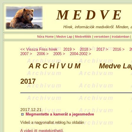
MEDVE
Hírek, információk medvékről. Minden,
Nóra Home
|
Medve Lap
|
Medvefélék
|
versekben
|
irodalomban
|
<< Vissza Friss hírek
2019 >
2018 >
2017 >
2016 >
2
2007 >
2006 >
2005 >
2004-2002 >
A R C H Í V U M Medve Lap h
2017
2017.12.21.
Megmentette a kamerát a jegesmedve
Videó a nagyonallat.reblog.hu oldalán
A videó itt megtekinthető.