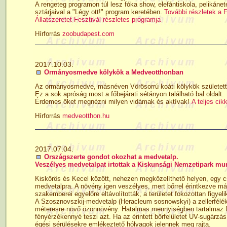
A rengeteg programon túl lesz fóka show, elefántiskola, pelikáne
sztárjaival a "Légy ott!" program keretében.
További részletek a F
Állatszeretet Fesztivál részletes programja
Hírforrás
zoobudapest.com
2017.10.03.
Ormányosmedve kölykök a Medveotthonban
Az ormányosmedve, másnéven Vörösorrú koáti kölykök születet
Ez a sok apróság most a főbejárati sétányon található bal oldalt.
Érdemes őket megnézni milyen vidámak és aktívak!
A teljes cik
Hírforrás
medveotthon.hu
2017.07.04.
Országszerte gondot okozhat a medvetalp.
Veszélyes medvetalpat irtottak a Kiskunsági Nemzetipark mu
Kiskőrös és Kecel között, nehezen megközelíthető helyen, egy c
medvetalpra. A növény igen veszélyes, mert bőrrel érintkezve már
szakemberei egyelőre eltávolították, a területet fokozottan figyeli
A Szosznovszkij-medvetalp (Heracleum sosnowskyi) a zellerfélék 
méteresre növő özönnövény. Hatalmas mennyiségben tartalmaz fu
fényérzékennyé teszi azt. Ha az érintett bőrfelületet UV-sugárzás 
égési sérülésekre emlékeztető hólyagok jelennek meg rajta.