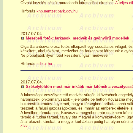
Orvosi kezelés nélkül maradandó károsodást okozhat.
A teljes ci
Hírforrás
knp.nemzetipark.gov.hu
2017.07.04.
Mesebeli fotók: farkasok, medvék és gyönyörű modellek
Olga Barantseva orosz fotós elképzelt egy csodálatos világot, és
készített, ahol rókákat, medvéket és farkasokat láthatunk a gyö
Ne próbáljatok ilyen fotót készíteni, igazi medvével!
Hírforrás
ridikul.hu
2017.07.04.
Székelyföldön most már inkább már kilőnék a veszélyess
A lakosságot veszélyeztető medvék sürgős kilövésének engedélye
háromszéki önkormányzatok - jelentette be hétfőn Kovászna megye
bukaresti kormány figyelmét, hogy a térségben tarthatatlanná vál
tesznek a falusi gazdaságokban, és immár az emberek életére is 
A levélben rámutatnak: Kovászna megyében már csaknem kétszer
térség el tudna tartani, tavaly óta megyei a környezetvédelmi ü
által okozott károkat, a megyei kórházban pedig hat olyan sérülte
cikk.