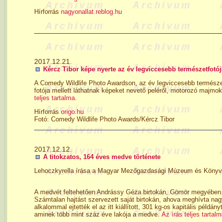
Hírforrás
nagyonallat.reblog.hu
2017.12.21.
Kércz Tibor képe nyerte az év legviccesebb természetfotój
A Comedy Wildlife Photo Awardson, az év legviccesebb természetf
fotója mellett láthatnak képeket nevető peléről, motorozó majmokr
teljes tartalma.
Hírforrás
origo.hu
Fotó: Comedy Wildlife Photo Awards/Kércz Tibor
2017.12.12.
A titokzatos, 164 éves medve története
Lehoczkyrella írása a Magyar Mezőgazdasági Múzeum és Könyvtár
A medvét feltehetően Andrássy Géza birtokán, Gömör megyében ejt
Számtalan hajtást szervezett saját birtokán, ahova meghívta nagyb
alkalommal ejtették el az itt kiállított, 301 kg-os kapitális péld
aminek több mint száz éve lakója a medve.
Az írás teljes tartalm