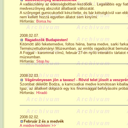
A vadászidény az édességboltban kezdődik... Legalábbis egy fiata
medveszőnyeg abszolút állatbarát változatát.
A szőnyeget gumicukorból készítette, és bár kétségkívül van ebben
nem kellett hozzá egyetlen állatot sem kinyírni.
Hírforrás:
Borsa.hu
2008.02.07.
Ragadozók Budapesten!
Kitömött álló feketemedve, foltos hiéna, barna medve, sarki fark
Természettudományi Múzeumban, az emlős ragadozókat bemutató
A Foggal - karommal című, február 27-én nyíló interaktív tárlato
múzeumban.
Hírforrás:
Stop.hu
2008.02.03.
Végérvényesen jön a tavasz! - Rövid telet jósolt a veszpré
Szombat délelőtt Bodza, a kamcsatkai medve komótosan kiballago
Igaz, az állatkert dolgozói egy kis finomsággal befolyásolni próbál
Hírforrás:
Híradó
2008.02.02.
Február 2 és a medvék
A medve-hiedelem >>