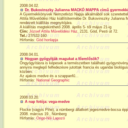
2008.04.02.
Dr. Bukovinszky Julianna MACKÓ MAPPA című gyermekkönyv
A Gyermekkönyvek Nemzetközi Napja alkalmából sok szeretettel m
Attila Művelődési Ház kiállítótermébe Dr. Bukovinszky Julian
rendezett kiállítás megnyitójára.
A kiállítás megtekinthető 2008. április 5- től május 21-ig
Cím:
József Attila Művelődési Ház
, 2131. Göd, Pesti út 72.
Tel.:
27/532-160
Hírforrás:
Göd honlapja
2008.04.01.
Hogyan gyógyítják magukat a főemlősök?
Öngyógyításra is képesek a természetben található gyógynövény
annyira meglepő felfedezésre jutottak francia és ugandai biológ
közben.
Az ajakos medve és a szappanfű...
Hírforrás:
National Geographic
2008.03.20.
A nap fotója: vega-medve
Flocke (vagyis Pihe), a nürnbergi állatkert jegesmedve-bocsa ép
2008. március 19., Nürnberg
Hírforrás:
Origo-Női Lapozó