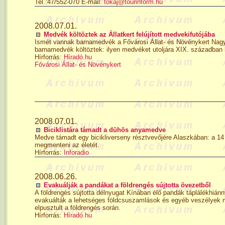
Tel.:47/552-070 E-mail:
tokaj@tourinform.hu
2008.07.01.
Medvék költöztek az Állatkert felújított medvekifutójába
Ismét vannak barnamedvék a Fővárosi Állat- és Növénykert Nagyszi
barnamedvék költöztek: ilyen medvéket utoljára XIX. században l
Hírforrás:
Híradó.hu
Fővárosi Állat- és Növénykert
2008.07.01.
Biciklistára támadt a dühös anyamedve
Medve támadt egy bicikliverseny résztvevőjére Alaszkában: a 14 é
megmenteni az életét.
Hírforrás:
Inforadio
2008.06.26.
Evakuálják a pandákat a földrengés sújtotta övezetből
A földrengés sújtotta délnyugat Kínában élő pandák táplálékhi
evakuálták a lehetséges földcsuszamlások és egyéb veszélyek m
elpusztult a földrengés során.
Hírforrás:
Híradó.hu