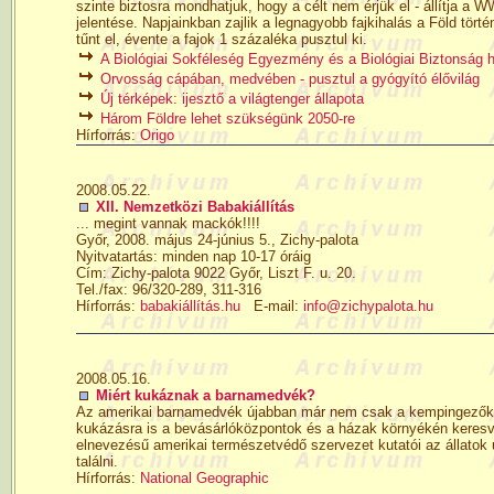
szinte biztosra mondhatjuk, hogy a célt nem érjük el - állítja a
jelentése. Napjainkban zajlik a legnagyobb fajkihalás a Föld tört
tűnt el, évente a fajok 1 százaléka pusztul ki.
A Biológiai Sokféleség Egyezmény és a Biológiai Biztonság h
Orvosság cápában, medvében - pusztul a gyógyító élővilág
Új térképek: ijesztő a világtenger állapota
Három Földre lehet szükségünk 2050-re
Hírforrás:
Origo
2008.05.22.
XII. Nemzetközi Babakiállítás
... megint vannak mackók!!!!
Győr, 2008. május 24-június 5., Zichy-palota
Nyitvatartás: minden nap 10-17 óráig
Cím: Zichy-palota 9022 Győr, Liszt F. u. 20.
Tel./fax: 96/320-289, 311-316
Hírforrás:
babakiállítás.hu
E-mail:
info@zichypalota.hu
2008.05.16.
Miért kukáznak a barnamedvék?
Az amerikai barnamedvék újabban már nem csak a kempingezők k
kukázásra is a bevásárlóközpontok és a házak környékén keresve 
elnevezésű amerikai természetvédő szervezet kutatói az állatok ú
találni.
Hírforrás:
National Geographic