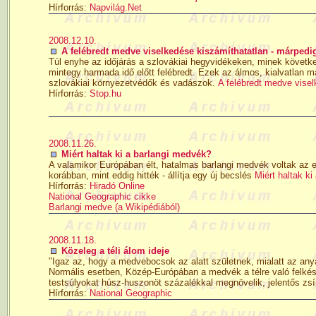
Hírforrás:
Napvilág.Net
2008.12.10.
A felébredt medve viselkedése kiszámíthatatlan - márpedi
Túl enyhe az időjárás a szlovákiai hegyvidékeken, minek követk
mintegy harmada idő előtt felébredt. Ezek az álmos, kialvatlan m
szlovákiai környezetvédők és vadászok.
A felébredt medve viselk
Hírforrás:
Stop.hu
2008.11.26.
Miért haltak ki a barlangi medvék?
A valamikor Európában élt, hatalmas barlangi medvék voltak az 
korábban, mint eddig hitték - állítja egy új becslés
Miért haltak ki
Hírforrás:
Hiradó Online
National Geographic cikke
Barlangi medve (a Wikipédiából)
2008.11.18.
Közeleg a téli álom ideje
"Igaz az, hogy a medvebocsok az alatt születnek, mialatt az anyaá
Normális esetben, Közép-Európában a medvék a télre való felkés
testsúlyokat húsz-huszonöt százalékkal megnövelik, jelentős zsí
Hírforrás:
National Geographic