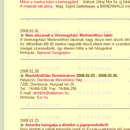
Mikor a medve kijön a barlangjából
(Idézet Jókai Mór Az új föld
A medvék téli álma
Mag. Sigrid Zederbauer, a BÄRENWALD Intéz
2008.02.01.
Nem alszanak a Veresegyházi Medveotthon lakói
A Veresegyházi Medveotthon lakóinak nagy része nem alszik téli
Az otthonban élő 42 medve nagyobb része eleve nem is szenderült
ínséget szenvedniük, így éberen töltik a téli hónapokat.
Hírforrás:
National Geographic
2008.01.29.
Mackókiállítás Dombóváron
2008.02.02 - 2008.02.06.
Helyszín:
Dombóvár Művelődési Ház
7200. Dombóvár, Hunyadi tér 25.
Tel.: 74/466-538, Fax: 74/466-256
E-mail:
dmhkht@aldocom.hu
Hírforrás:
Est.hu
2008.01.22.
Amerika halogatja a döntést a jegesmedvékről
Nem döntött a vállalt határidőn belül az Északi-sarkkörön élő je