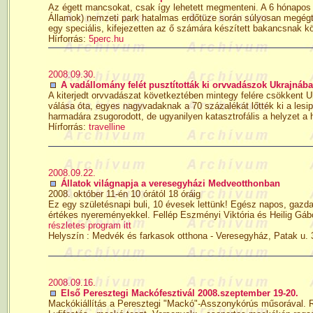
Az égett mancsokat, csak így lehetett megmenteni. A 6 hónapos b
Államok) nemzeti park hatalmas erdőtüze során súlyosan megégt
egy speciális, kifejezetten az ő számára készített bakancsnak kö
Hírforrás:
5perc.hu
2008.09.30.
A vadállomány felét pusztították ki orvvadászok Ukrajnáb
A kiterjedt orvvadászat következtében mintegy felére csökkent U
válása óta, egyes nagyvadaknak a 70 százalékát lőtték ki a lesi
harmadára zsugorodott, de ugyanilyen katasztrofális a helyzet a 
Hírforrás:
travelline
2008.09.22.
Állatok világnapja a veresegyházi Medveotthonban
2008. október 11-én 10 órától 18 óráig
Ez egy születésnapi buli, 10 évesek lettünk! Egész napos, gazd
értékes nyereményekkel. Fellép Eszményi Viktória és Heilig Gábor,
részletes program itt
Helyszín : Medvék és farkasok otthona - Veresegyház, Patak u. 
2008.09.16.
Első Peresztegi Mackófesztivál 2008.szeptember 19-20.
Mackókiállítás a Peresztegi "Mackó"-Asszonykórús műsorával. Re