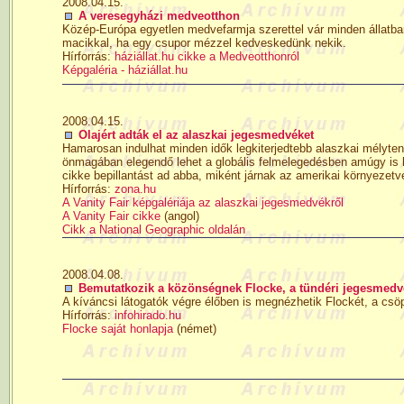
2008.04.15.
A veresegyházi medveotthon
Közép-Európa egyetlen medvefarmja szerettel vár minden állatba
macikkal, ha egy csupor mézzel kedveskedünk nekik.
Hírforrás:
háziállat.hu cikke a Medveotthonról
Képgaléria - háziállat.hu
2008.04.15.
Olajért adták el az alaszkai jegesmedvéket
Hamarosan indulhat minden idők legkiterjedtebb alaszkai mélyten
önmagában elegendő lehet a globális felmelegedésben amúgy is h
cikke bepillantást ad abba, miként járnak az amerikai környezetvé
Hírforrás:
zona.hu
A Vanity Fair képgalériája az alaszkai jegesmedvékről
A Vanity Fair cikke
(angol)
Cikk a National Geographic oldalán
2008.04.08.
Bemutatkozik a közönségnek Flocke, a tündéri jegesmedv
A kíváncsi látogatók végre élőben is megnézhetik Flockét, a csöp
Hírforrás:
infohirado.hu
Flocke saját honlapja
(német)