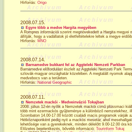
Hírforrás:
Origo
2008.07.15.
Egyre több a medve Hargita megyében
A Rompres információi szerint megnövekedett a Hargita megyei 
állítják, hogy a vadállatok jó életfeltételekre leltek a megye erdői
Hírforrás:
MNO
2008.07.14.
Barnamedve bukkant fel az Aggteleki Nemzeti Parkban
Barnamedve előfordulást észlelt az Aggteleki Nemzeti Park Term
szlovák-magyar országhatár közelében. A megtalált nyomok alapján 
medvebocs van a területen.
Hírforrás:
National Geographic
2008.07.11.
Nemzetek mackói - Medveinvázió Tokajban
2008. július 12-én nyílik a Nemzetek mackói című plüssmaci kiáll
több mint ezermackós gyűjteménye a különböző nemzetekhez, ille
Szombaton 14.00-17.00 között családi macis programok várják a
Hétköznaponként pedig nyit a mackós mesetár, ahol mesehallgatá
lehetősége van a gyerekeknek, minden délelőtt 9.00-12.00 óra kö
Előzetes bejelentkezés, bővebb információ:
Tourinform Tokaj