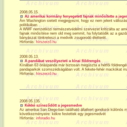
2008.05.15.
Az amerikai kormány fenyegetett fajnak minősítette a jeg
Ám Washington sietett megjegyezni, hogy ez nem jelent változás
politikában.
A WWF nemzetközi természetvédelmi szervezet kritizálta az amer
fajnak minősítése nem old meg semmit, ha folytatódik az a gazd
bányászat tönkreteszi a medvék zsugorodó életterét.
Hírforrás:
hírszerző.hu
2008.05.13.
A pandákat veszélyezteti a kínai földrengés
Kínában 63 óriáspanda már biztosan megúszta a hétfői földrengést
pandaparkok szomszédságában volt. A fekete-fehér mackókat már
Hírforrás:
hírszerző.hu
2008.05.135.
Kékké színeződött a jegesmedve
Az amerikai San Diego-ban található állatkert gondozói különös m
következményeire: kékre festettek egy jegesmedvét
Hírforrás:
inforadio.hu