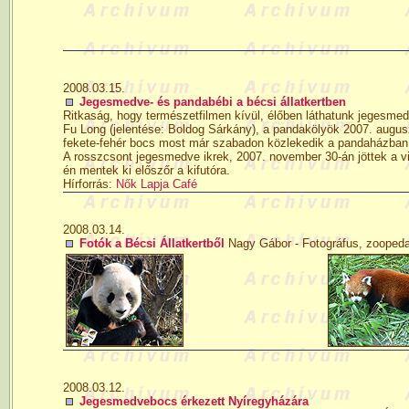
2008.03.15.
Jegesmedve- és pandabébi a bécsi állatkertben
Ritkaság, hogy természetfilmen kívül, élőben láthatunk jegesme
Fu Long (jelentése: Boldog Sárkány), a pandakölyök 2007. augusz
fekete-fehér bocs most már szabadon közlekedik a pandaházban
A rosszcsont jegesmedve ikrek, 2007. november 30-án jöttek a v
én mentek ki előszőr a kifutóra.
Hírforrás:
Nők Lapja Café
2008.03.14.
Fotók a Bécsi Állatkertből
Nagy Gábor - Fotográfus, zoopeda
2008.03.12.
Jegesmedvebocs érkezett Nyíregyházára