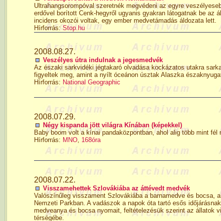
Ultrahangsorompóval szeretnék megvédeni az egyre veszélyesebb
erdővel borított Cenk-hegyről ugyanis gyakran látogatnak be az 
incidens okozói voltak, egy ember medvetámadás áldozata lett.
Hírforrás:
Stop.hu
2008.08.27.
Veszélyes útra indulnak a jegesmedvék
Az északi sarkvidéki jégtakaró olvadása kockázatos utakra sarkal
figyeltek meg, amint a nyílt óceánon úsztak Alaszka északnyugat
Hírforrás:
National Geographic
2008.07.29.
Négy kispanda jött világra Kínában (képekkel)
Baby boom volt a kínai pandaközpontban, ahol alig több mint fél
Hírforrás:
MNO
,
168óra
2008.07.22.
Visszamehettek Szlovákiába az áttévedt medvék
Valószínűleg visszament Szlovákiába a barnamedve és bocsa, am
Nemzeti Parkban. A vadászok a napok óta tartó esős időjárásnak 
medveanya és bocsa nyomait, feltételezésük szerint az állatok v
térségébe.