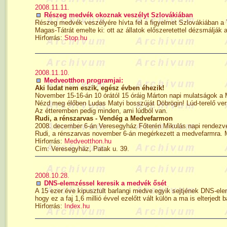
2008.11.11.
Részeg medvék okoznak veszélyt Szlovákiában
Részeg medvék veszélyére hívta fel a figyelmet Szlovákiában 
Magas-Tátrát emelte ki: ott az állatok előszeretettel dézsmálják 
Hírforrás:
Stop.hu
2008.11.10.
Medveotthon programjai:
Aki ludat nem eszik, egész évben éhezik!
November 15-16-án 10 órától 15 óráig Márton napi mulatságok a
Nézd meg élőben Ludas Matyi bosszúját Döbrögin! Lúd-terelő ver
Az étteremben pedig minden, ami lúdból van.
Rudi, a rénszarvas - Vendég a Medvefarmon
2008. december 6-án Veresegyház Főterén Mikulás napi rendezvé
Rudi, a rénszarvas november 6-án megérkezett a medvefarmra. 
Hírforrás:
Medveotthon.hu
Cím: Veresegyház, Patak u. 39.
2008.10.28.
DNS-elemzéssel keresik a medvék ősét
A 15 ezer éve kipusztult barlangi medve egyik sejtjének DNS-elem
hogy ez a faj 1,6 millió évvel ezelőtt vált külön a ma is elterjedt
Hírforrás:
Index.hu