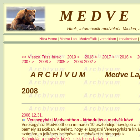
MEDVE
Hírek, információk medvékről. Minden,
Nóra Home
|
Medve Lap
|
Medvefélék
|
versekben
|
irodalomban
|
<< Vissza Friss hírek
2019 >
2018 >
2017 >
2016 >
2
2007 >
2006 >
2005 >
2004-2002 >
A R C H Í V U M Medve Lap h
2008
2008.12.31.
Veresegyházi Medveotthon - kirándulás a medvék közé
Veresegyház Medveotthona immáron 10 esztendeje nevelgeti a neh
bármely szakában. Amellett, hogy ellátogatni Veresegyházra kivá
számára, a jelképes belépővel a medvéket is támogatjuk.
Kirándulás a medvék közé - cikk teljes tartalma..