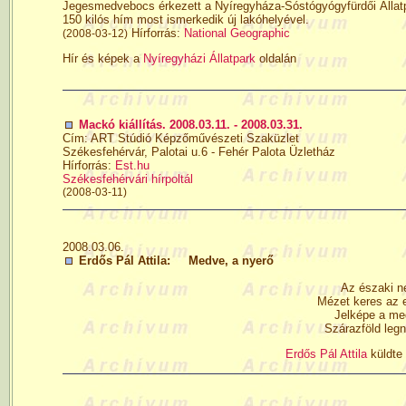
Jegesmedvebocs érkezett a Nyíregyháza-Sóstógyógyfürdői Állatp
150 kilós hím most ismerkedik új lakóhelyével.
Hírforrás:
National Geographic
(2008-03-12)
Hír és képek a
Nyíregyházi Állatpark
oldalán
Mackó kiállítás. 2008.03.11. - 2008.03.31.
Cím: ART Stúdió Képzőművészeti Szaküzlet
Székesfehérvár, Palotai u.6 - Fehér Palota Üzletház
Hírforrás:
Est.hu
Székesfehérvári hírpoltál
(2008-03-11)
2008.03.06.
Erdős Pál Attila: Medve, a nyerő
Az északi né
Mézet keres az 
Jelképe a me
Szárazföld legn
Erdős Pál Attila
küldte