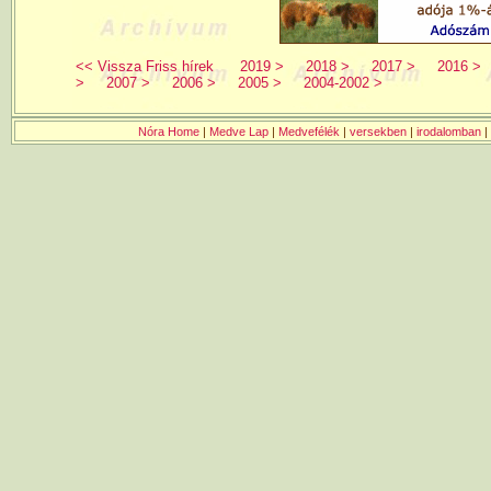
<< Vissza Friss hírek
2019 >
2018 >
2017 >
2016 >
>
2007 >
2006 >
2005 >
2004-2002 >
Nóra Home
|
Medve Lap
|
Medvefélék
|
versekben
|
irodalomban
|