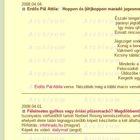
2008.04.04.
Erdős Pál Attila: Hoppon és (éh)koppon maradó jegesm
Északi tenger
parányi jégtá
Így mára újf
Emiatt nincse
Jégsziget sod
Korog a ben
Vakmerő ugrá
Kicsiny táblác
Mindenki a 
Felocsúdott 
Üldözőbe v
Kergetik eg
Erdős Pál Attila
verse. Nézzétek meg a többi macis versét
2008.04.01.
Félelmetes gyilkos vagy óriási plüssmackó? Megdöbbentő
Iszonyatos vérfürdőtől tartott Norbert Rosing természetfotós, am
ehelyett élete talán legnagyszerűbb képeit készítette a két állatf
Hírforrás:
infohirado.hu
(magyar)
Képek és videó:
dailymail
(angol)