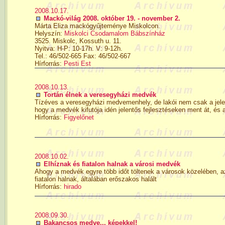
2008.10.17.
Mackó-világ 2008. október 19. - november 2.
Márta Eliza mackógyűjteménye Miskolcon.
Helyszín:
Miskolci Csodamalom Bábszínház
3525. Miskolc, Kossuth u. 11.
Nyitva: H-P: 10-17h. V: 9-12h.
Tel.: 46/502-665 Fax: 46/502-667
Hírforrás:
Pesti Est
2008.10.13.
Tortán élnek a veresegyházi medvék
Tízéves a veresegyházi medvemenhely, de lakói nem csak a jeles
hogy a medvék kifutója idén jelentős fejlesztéseken ment át, és 
Hírforrás:
Figyelőnet
2008.10.02.
Elhíznak és fiatalon halnak a városi medvék
Ahogy a medvék egyre több időt töltenek a városok közelében, az
fiatalon halnak, általában erőszakos halált
Hírforrás:
hirado
2008.09.30.
Bakancsos medve... képekkel!