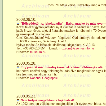
Erdős Pál Attila verse. Nézzétek meg a töb
2008.06.10.
"Bölcsödétől az iskolapadig" - Baba, mackó és más gyermek
Közel félezer gyerekjátékból nyílt kiállítás a szentesi Koszta Józ
játék 8 ezer éves, a jóval fiatalabb mackók is több mint 70 évesek.
gyermekjátékok világáról.
Cím: Koszta József Múzeum Régészeti Gyűjteménye és Időszaki 
6600 - Szentes, Széchenyi liget 1.
Nyitva tartás: Az időszaki kiállítások ideje alatt: K-V 9-13
Tel.: +36 (63)313-354 Email:
muzeum@szentesinfo.hu
Hírforrás:
museum.hu
2008.05.28.
Egy pandát még mindig keresnek a kínai földrengés után
két héttel ezelőtti nagy földrengés után élve megkerült az egyik k
társáról még mindig nincs hír.
Hírforrás:
National Geographic
2008.05.23.
Nem tudjuk megállítani a fajkihalást!
Az 1992-ben tett vállalásnak megfelelően két évünk van hátra, 