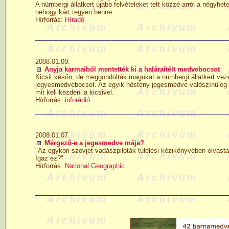
A nürnbergi állatkert újabb felvételeket tett közzé arról a négyh
nehogy kárt tegyen benne
Hírforrás:
Híradó
2008.01.09.
Anyja karmaiból mentették ki a haláraítélt medvebocsot
Kicsit későn, de meggondolták magukat a nürnbergi állatkert vez
jegyesmedvebocsot. Az egyik nőstény jegesmedve valószínűleg m
mit kell kezdeni a kicsivel.
Hírforrás:
inforádió
2008.01.07.
Mérgező-e a jegesmedve mája?
"Az egykori szovjet vadászpilóták túlélési kézikönyvében olvas
Igaz ez?"
Hírforrás:
National Geographic