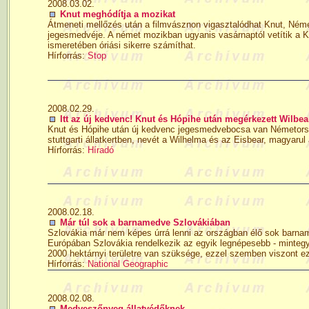
2008.03.02.
Knut meghódítja a mozikat
Átmeneti mellőzés után a filmvásznon vigasztalódhat Knut, Ném
jegesmedvéje. A német mozikban ugyanis vasárnaptól vetítik a K
ismeretében óriási sikerre számíthat.
Hírforrás:
Stop
2008.02.29.
Itt az új kedvenc! Knut és Hópihe után megérkezett Wilbea
Knut és Hópihe után új kedvenc jegesmedvebocsa van Németorsz
stuttgarti állatkertben, nevét a Wilhelma és az Eisbear, magyar
Hírforrás:
Híradó
2008.02.18.
Már túl sok a barnamedve Szlovákiában
Szlovákia már nem képes úrrá lenni az országban élő sok barnam
Európában Szlovákia rendelkezik az egyik legnépesebb - mintegy
2000 hektárnyi területre van szüksége, ezzel szemben viszont e
Hírforrás:
National Geographic
2008.02.08.
Medveszőnyeg állatvédőknek