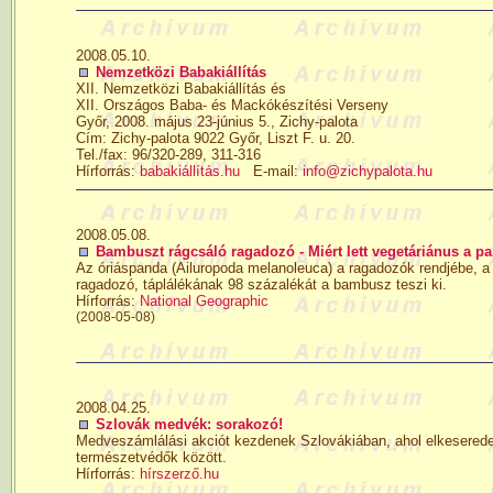
2008.05.10.
Nemzetközi Babakiállítás
XII. Nemzetközi Babakiállítás és
XII. Országos Baba- és Mackókészítési Verseny
Győr, 2008. május 23-június 5., Zichy-palota
Cím: Zichy-palota 9022 Győr, Liszt F. u. 20.
Tel./fax: 96/320-289, 311-316
Hírforrás:
babakiállítás.hu
E-mail:
info@zichypalota.hu
2008.05.08.
Bambuszt rágcsáló ragadozó - Miért lett vegetáriánus a p
Az óriáspanda (Ailuropoda melanoleuca) a ragadozók rendjébe, a 
ragadozó, táplálékának 98 százalékát a bambusz teszi ki.
Hírforrás:
National Geographic
(2008-05-08)
2008.04.25.
Szlovák medvék: sorakozó!
Medveszámlálási akciót kezdenek Szlovákiában, ahol elkeserede
természetvédők között.
Hírforrás:
hírszerző.hu