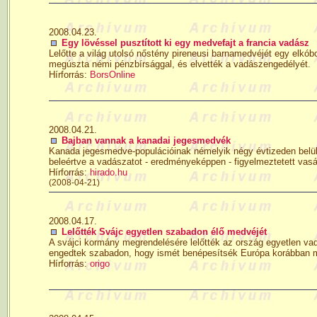
2008.04.23.
Egy lövéssel pusztított ki egy medvefajt a francia vadász
Lelőtte a világ utolsó nőstény pireneusi barnamedvéjét egy elkóbor
megúszta némi pénzbírsággal, és elvették a vadászengedélyét.
Hírforrás:
BorsOnline
2008.04.21.
Bajban vannak a kanadai jegesmedvék
Kanada jegesmedve-populációinak némelyik négy évtizeden belül
beleértve a vadászatot - eredményeképpen - figyelmeztetett va
Hírforrás:
hirado.hu
(2008-04-21)
2008.04.17.
Lelőtték Svájc egyetlen szabadon élő medvéjét
A svájci kormány megrendelésére lelőtték az ország egyetlen vado
engedtek szabadon, hogy ismét benépesítsék Európa korábban m
Hírforrás:
origo