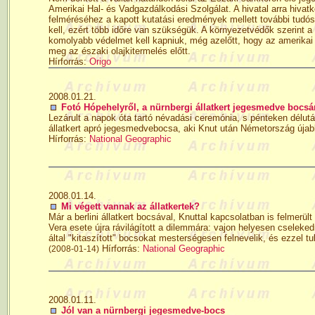
Amerikai Hal- és Vadgazdálkodási Szolgálat. A hivatal arra hivat
felméréséhez a kapott kutatási eredmények mellett további tudós
kell, ezért több időre van szükségük. A környezetvédők szerint 
komolyabb védelmet kell kapniuk, még azelőtt, hogy az amerikai 
meg az északi olajkitermelés előtt.
Hírforrás:
Origo
2008.01.21.
Fotó Hópehelyről, a nürnbergi állatkert jegesmedve bocsá
Lezárult a napok óta tartó névadási ceremónia, s pénteken délutá
állatkert apró jegesmedvebocsa, aki Knut után Németország újab
Hírforrás:
National Geographic
2008.01.14.
Mi végett vannak az állatkertek?
Már a berlini állatkert bocsával, Knuttal kapcsolatban is felmerü
Vera esete újra rávilágított a dilemmára: vajon helyesen cseleke
által "kitaszított" bocsokat mesterségesen felnevelik, és ezzel
Hírforrás:
National Geographic
(2008-01-14)
2008.01.11.
Jól van a nürnbergi jegesmedve-bocs