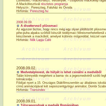
Lufifestés,- mackó-teszt. Versenyek: - csoportos mackókép raga
A Mackófesztivál
részletes programja
Helyszín : Pereszteg, Faluház és Óvoda
Hírforrás:
Pereszteg.hu
2008.09.09.
A divattervező plüssmaci
Az egyszer biztos, hogy nincs még egy olyan jólöltözött plüssme
pihe-puha alpaka szőrből készült teddymaci félreismerhetetlenü
készítenek a mackóból, amelyet különös műgonddal, kézzel varr
Hírforrás:
Nők Lapja Café
2008.09.02.
Medvetalplevest, de hülyét is lehet csinálni a medvéből
Talán könnyebb megérteni a barna- és a jegesmedvéről szóló legfo
tolmácsolja.
Fődíjat nyert a 15. Országos Diákfilmszemlén az általános iskolás
című animációjával két sepsiszentgyörgyi animátor, Dombi Szab
Hírforrás:
Transindex
2008.09.01.
Túlszaporodnak a medvék Romániában