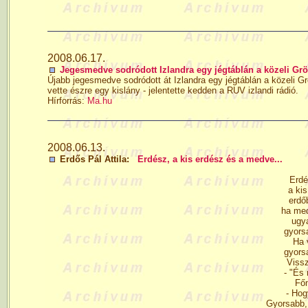
2008.06.17.
Jegesmedve sodródott Izlandra egy jégtáblán a közeli Grö
Újabb jegesmedve sodródott át Izlandra egy jégtáblán a közeli Gr
vette észre egy kislány - jelentette kedden a RUV izlandi rádió.
Hírforrás:
Ma.hu
2008.06.13.
Erdős Pál Attila:
Erdész, a kis erdész és a medve...
Erdé
a ki
erdőb
ha med
ugya
gyorsa
Ha 
gyorsa
Vissz
- "És 
Főn
- Hog
Gyorsabb, 